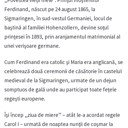
„Povestea vieţii mele”. Prinţul moştenitor
Ferdinand, născut pe 24 august 1865, la
Sigmaringen, în sud-vestul Germaniei, locul de
baştină al familiei Hohenzollern, devine soţul
prinţesei în 1893, prin aranjamentul matrimonial al
unei verişoare germane.
Cum Ferdinand era catolic şi Maria era anglicană, se
celebrează două ceremonii de căsătorie în castelul
medieval de la Sigmaringen, urmate de un dejun
somptuos de gală unde au participat toate feţele
regeşti europene.
Îşi încep „ziua de miere” – atât le-a acordat regele
Carol I – urmată de noaptea nunţii de coşmar la