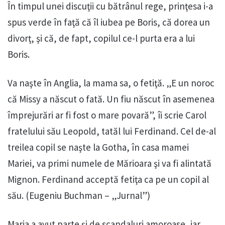
În timpul unei discuţii cu bătrânul rege, prinţesa i-a
spus verde în faţă că îl iubea pe Boris, că dorea un
divorţ, şi că, de fapt, copilul ce-l purta era a lui
Boris.
Va naşte în Anglia, la mama sa, o fetiţă. „E un noroc
că Missy a născut o fată. Un fiu născut în asemenea
împrejurări ar fi fost o mare povară”, îi scrie Carol
fratelului său Leopold, tatăl lui Ferdinand. Cel de-al
treilea copil se naşte la Gotha, în casa mamei
Mariei, va primi numele de Mărioara şi va fi alintată
Mignon. Ferdinand acceptă fetiţa ca pe un copil al
său. (Eugeniu Buchman – „Jurnal”)
Maria a avut parte şi de scandaluri amoroase, iar