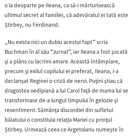
o ia deoparte pe Ileana, ca să-i mărturisească
ultimul secret al familiei, că adevăratul ei tată este
Ştirbey, nu Ferdinand.
„Nu exista nici un dubiu acestui fapt” scria
Buchman în al său “Jurnal”, iar Ileana a fost şocată
şi a plâns cu lacrimi amare. Această întâmplare,
precum şi exilul copilului ei preferat, Ileana, i-a
declanşat Reginei o criză de nervi. Puţini ştiau că
dragostea oedipiană a lui Carol faţă de mama lui se
transformase de-a lungul timpului în gelozie şi
resentiment. Sămânţa discordiei din sufletul
băiatului o constituia relaţia Mariei cu prinţul
Ştirbey. Urmează ceea ce Argetoianu numeşte în