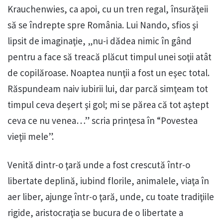
Krauchenwies, ca apoi, cu un tren regal, însurăţeii
să se îndrepte spre România. Lui Nando, sfios şi
lipsit de imaginaţie, „nu-i dădea nimic în gând
pentru a face să treacă plăcut timpul unei soţii atât
de copilăroase. Noaptea nunţii a fost un eşec total.
Răspundeam naiv iubirii lui, dar parcă simţeam tot
timpul ceva deşert şi gol; mi se părea că tot aştept
ceva ce nu venea…” scria prinţesa în “Povestea
vieţii mele”.
Venită dintr-o ţară unde a fost crescută într-o
libertate deplină, iubind florile, animalele, viaţa în
aer liber, ajunge într-o ţară, unde, cu toate tradiţiile
rigide, aristocraţia se bucura de o libertate a