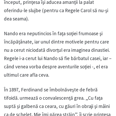
început, prinţesa îşi aducea amanţii la palat
oferindu-le slujbe (pentru ca Regele Carol să nu-şi
dea seama).
Nando era neputincios în faţa soţiei frumoase şi
încăpăţânate, iar unul dintre motivele pentru care
nu a cerut niciodată divorţul era imaginea dinastiei.
Regele i-a cerut lui Nando să fie bărbatul casei, iar –
când venea vorba despre aventurile soţiei -, el era
ultimul care afla ceva.
În 1897, Ferdinand se îmbolnăveşte de febră
tifoidă. urmează o convalescenţă grea. „Cu faţa
suptă şi galbenă ca ceara, cu găuri în obraji şi mâini
ca de schelet. Mie îmi părea străin”, îi scrie prinţesa