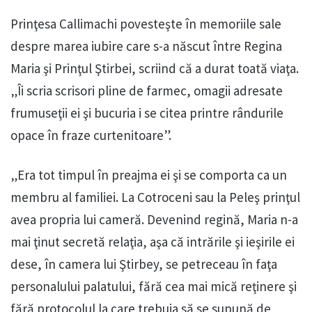
Prinţesa Callimachi povesteşte în memoriile sale
despre marea iubire care s-a născut între Regina
Maria şi Prinţul Ştirbei, scriind că a durat toată viaţa.
„Îi scria scrisori pline de farmec, omagii adresate
frumuseţii ei şi bucuria i se citea printre rândurile
opace în fraze curtenitoare”.
„Era tot timpul în preajma ei şi se comporta ca un
membru al familiei. La Cotroceni sau la Peleş prinţul
avea propria lui cameră. Devenind regină, Maria n-a
mai ţinut secretă relaţia, aşa că intrările şi ieşirile ei
dese, în camera lui Ştirbey, se petreceau în faţa
personalului palatului, fără cea mai mică reţinere şi
fără protocolul la care trebuia să se supună de