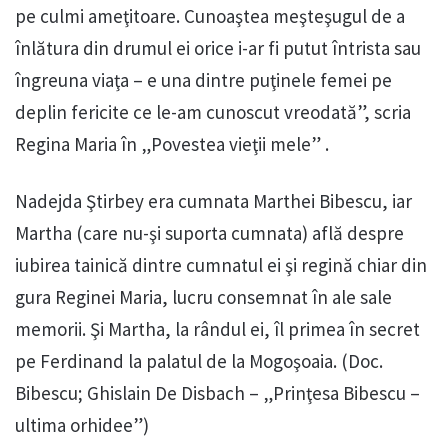
pe culmi ameţitoare. Cunoaştea meşteşugul de a
înlătura din drumul ei orice i-ar fi putut întrista sau
îngreuna viaţa – e una dintre puţinele femei pe
deplin fericite ce le-am cunoscut vreodată”, scria
Regina Maria în „Povestea vieţii mele” .
Nadejda Ştirbey era cumnata Marthei Bibescu, iar
Martha (care nu-şi suporta cumnata) află despre
iubirea tainică dintre cumnatul ei şi regină chiar din
gura Reginei Maria, lucru consemnat în ale sale
memorii. Şi Martha, la rândul ei, îl primea în secret
pe Ferdinand la palatul de la Mogoşoaia. (Doc.
Bibescu; Ghislain De Disbach – „Prinţesa Bibescu –
ultima orhidee”)