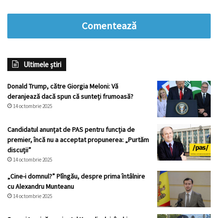
Comentează
Ultimele știri
Donald Trump, către Giorgia Meloni: Vă
deranjează dacă spun că sunteți frumoasă?
14 octombrie 2025
Candidatul anunțat de PAS pentru funcția de
premier, încă nu a acceptat propunerea: „Purtăm
discuții”
14 octombrie 2025
„Cine-i domnul?” Plîngău, despre prima întâlnire
cu Alexandru Munteanu
14 octombrie 2025