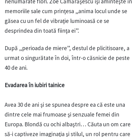
nenumărate flori. Zoe Cămărăşescu îşi aminteşte în
memoriile sale cum prinţesa „anima locul unde se
găsea cu un fel de vibraţie luminoasă ce se
desprindea din toată fiinţa ei”.
După „perioada de miere”, destul de plicitisoare, a
urmat o singurătate în doi, într-o căsnicie de peste
40 de ani.
Evadarea în iubiri tainice
Avea 30 de ani şi se spunea despre ea că este una
dintre cele mai frumoase şi senzuale femei din
Europa. Blondă cu ochi albaştri… Căuta un om care
să-i captiveze imaginaţia şi stilul, un rol pentru care