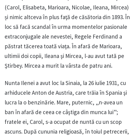
(Carol, Elisabeta, Marioara, Nicolae, Ileana, Mircea)
și nimic altceva în plus faţă de căsătoria din 1893. În
loc să facă scandal în urma momentelor pasionale
extraconjugale ale nevestei, Regele Ferdinand a
păstrat tăcerea toată viaţa. În afară de Marioara,
ultimii doi copii, Ileana şi Mircea, l-au avut tată pe
Ştirbey. Mircea a murit la vârsta de patru ani.
Nunta Ilenei a avut loc la Sinaia, la 26 iulie 1931, cu
arhiducele Anton de Austria, care trăia în Spania şi
lucra la o benzinărie. Mare, puternic, „n-avea un
ban în afară de ceea ce câştiga din munca lui”;
fratele ei, Carol, s-a ocupat de nuntă cu un scop
ascuns. După cununia religioasă, în toiul petrecerii,