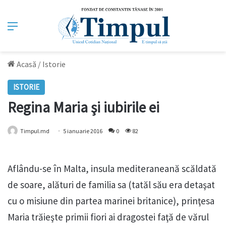
Meniu
Acasă
/
Istorie
ISTORIE
Regina Maria şi iubirile ei
Timpul.md
5 ianuarie 2016
0
82
Aflându-se în Malta, insula mediteraneană scăldată
de soare, alături de familia sa (tatăl său era detaşat
cu o misiune din partea marinei britanice), prinţesa
Maria trăieşte primii fiori ai dragostei faţă de vărul