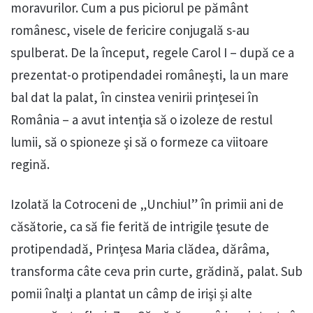
moravurilor. Cum a pus piciorul pe pământ
românesc, visele de fericire conjugală s-au
spulberat. De la început, regele Carol I – după ce a
prezentat-o protipendadei româneşti, la un mare
bal dat la palat, în cinstea venirii prinţesei în
România – a avut intenţia să o izoleze de restul
lumii, să o spioneze şi să o formeze ca viitoare
regină.
Izolată la Cotroceni de „Unchiul” în primii ani de
căsătorie, ca să fie ferită de intrigile ţesute de
protipendadă, Prinţesa Maria clădea, dărâma,
transforma câte ceva prin curte, grădină, palat. Sub
pomii înalţi a plantat un câmp de irişi și alte