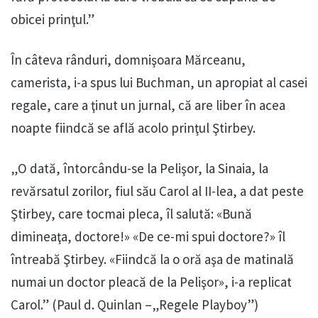
obicei prinţul.”
În câteva rânduri, domnişoara Mărceanu,
camerista, i-a spus lui Buchman, un apropiat al casei
regale, care a ţinut un jurnal, că are liber în acea
noapte fiindcă se află acolo prinţul Ştirbey.
„O dată, întorcându-se la Pelişor, la Sinaia, la
revărsatul zorilor, fiul său Carol al II-lea, a dat peste
Ştirbey, care tocmai pleca, îl salută: «Bună
dimineaţa, doctore!» «De ce-mi spui doctore?» îl
întreabă Ştirbey. «Fiindcă la o oră aşa de matinală
numai un doctor pleacă de la Pelişor», i-a replicat
Carol.” (Paul d. Quinlan –„Regele Playboy”)