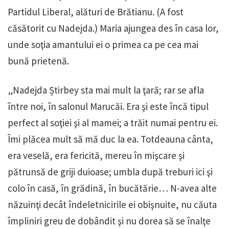
Partidul Liberal, alături de Brătianu. (A fost
căsătorit cu Nadejda.) Maria ajungea des în casa lor,
unde soţia amantului ei o primea ca pe cea mai
bună prietenă.
„Nadejda Știrbey sta mai mult la ţară; rar se afla
între noi, în salonul Marucăi. Era şi este încă tipul
perfect al soţiei şi al mamei; a trăit numai pentru ei.
Îmi plăcea mult să mă duc la ea. Totdeauna cânta,
era veselă, era fericită, mereu în mişcare şi
pătrunsă de griji duioase; umbla după treburi ici şi
colo în casă, în grădină, în bucătărie… N-avea alte
năzuinţi decât îndeletnicirile ei obişnuite, nu căuta
împliniri greu de dobândit şi nu dorea să se înalţe