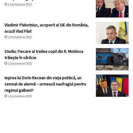
13 octombrie 2025
Vladimir Plahotniuc, acoperit al SIE din România,
acuză Vlad Filat
13 octombrie 2025
Studiu: Fiecare al treilea copil din R. Moldova
trăiește în sărăcie
13 octombrie 2025
Ieșirea lui Dorin Recean din viața politică, un
semnal de alarmă – urmează naufragiul pentru
regimul galben!?
13 octombrie 2025