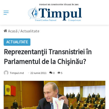
Meniu
Acasă
/
Actualitate
ACTUALITATE
Reprezentanţii Transnistriei în
Parlamentul de la Chişinău?
Timpul.md
22 iunie 2011
0
5