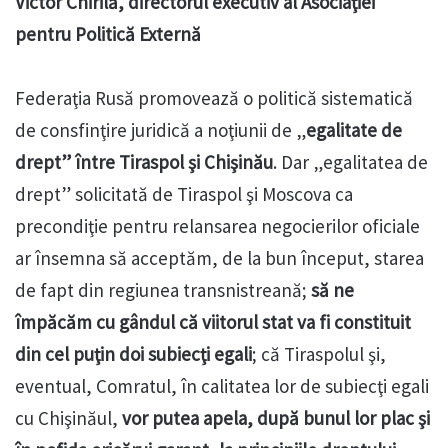
Victor Chirilă, directorul executiv al Asociaţiei
pentru Politică Externă
Federaţia Rusă promovează o politică sistematică
de consfinţire juridică a noţiunii de „
egalitate de
drept” între Tiraspol şi Chişinău
. Dar „egalitatea de
drept” solicitată de Tiraspol şi Moscova ca
precondiţie pentru relansarea negocierilor oficiale
ar însemna să acceptăm, de la bun început, starea
de fapt din regiunea transnistreană;
să ne
împăcăm cu gândul că viitorul stat va fi constituit
din cel puţin doi subiecţi egali
; că Tiraspolul şi,
eventual, Comratul, în calitatea lor de subiecţi egali
cu Chişinăul,
vor putea apela, după bunul lor plac şi