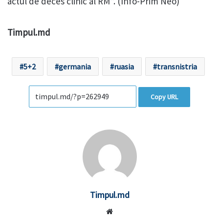
actul de deces clinic al RM”. (Info-Prim Neo)
Timpul.md
5+2
germania
ruasia
transnistria
Copy URL
Timpul.md
Website