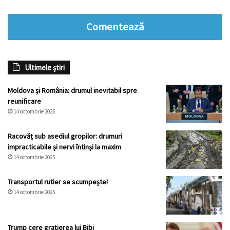
Comentează
Ultimele știri
Moldova și România: drumul inevitabil spre
reunificare
14 octombrie 2025
Racovăț sub asediul gropilor: drumuri
impracticabile și nervi întinși la maxim
14 octombrie 2025
Transportul rutier se scumpește!
14 octombrie 2025
Trump cere grațierea lui Bibi