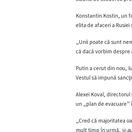
Konstantin Kostin, un f
elita de afaceri a Rusiei
„Unii poate că sunt nem
că dacă vorbim despre afi
Putin a cerut din nou, lu
Vestul să impună sancţiu
Alexei Koval, directorul 
un „plan de evacuare” în
„Cred că majoritatea oa
mult timp în urmă, şi-a