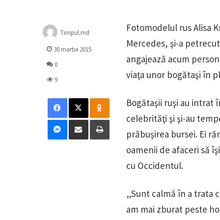
Fotomodelul rus Alisa K
Timpul.md
Mercedes, şi-a petrecut 
30 martie 2015
angajează acum personal
0
viaţa unor bogătaşi în 
9
Facebook
X
Odnoklassniki
Bogătaşii ruşi au intrat
celebrităţi şi şi-au temp
Messenger
Distribuie prin mail
Tipărește
prăbuşirea bursei. Ei răm
oamenii de afaceri să îşi
cu Occidentul.
„Sunt calmă în a trata c
am mai zburat peste hot