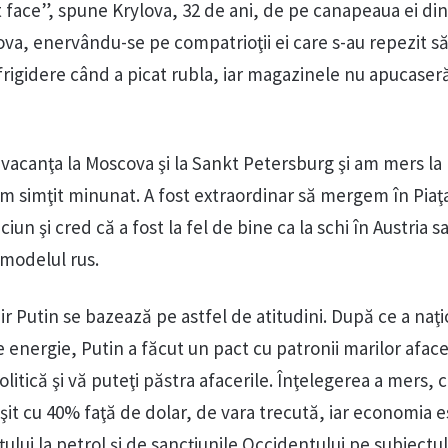
ât face”, spune Krylova, 32 de ani, de pe canapeaua ei din
a, enervându-se pe compatrioţii ei care s-au repezit s
frigidere când a picat rubla, iar magazinele nu apucaser
vacanţa la Moscova şi la Sankt Petersburg şi am mers l
am simţit minunat. A fost extraordinar să mergem în Piaţ
n şi cred că a fost la fel de bine ca la schi în Austria s
modelul rus.
r Putin se bazează pe astfel de atitudini. După ce a naţi
energie, Putin a făcut un pact cu patronii marilor afaceri
politică şi vă puteţi păstra afacerile. Înţelegerea a mers, c
şit cu 40% faţă de dolar, de vara trecută, iar economia e
ului la petrol şi de sancţiunile Occidentului pe subiectul