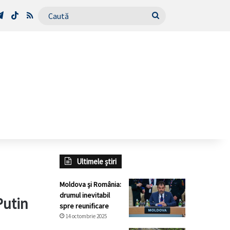
Tube
Telegram
TikTok
RSS
Caută
Ultimele știri
Moldova și România:
drumul inevitabil
Putin
spre reunificare
14 octombrie 2025