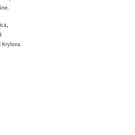
ine.
ica,
ă
 Krylova.