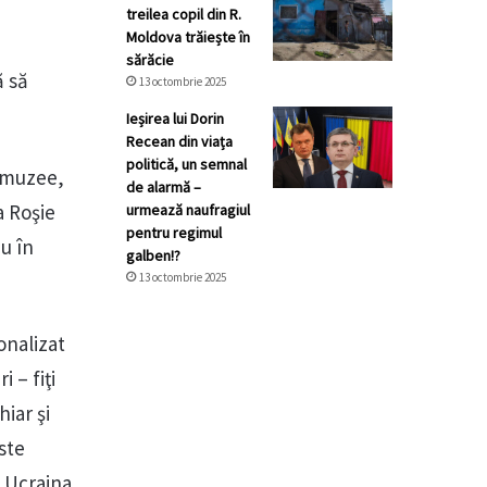
treilea copil din R.
Moldova trăiește în
ă
sărăcie
ă să
13 octombrie 2025
Ieșirea lui Dorin
Recean din viața
politică, un semnal
a muzee,
de alarmă –
a Roşie
urmează naufragiul
pentru regimul
au în
galben!?
13 octombrie 2025
onalizat
 – fiţi
hiar şi
ste
 Ucraina.