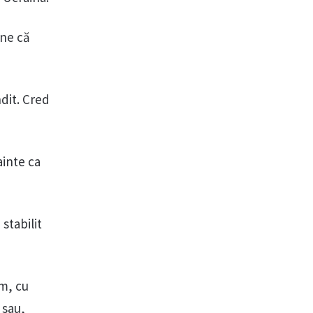
une că
dit. Cred
ainte ca
stabilit
em, cu
 sau,