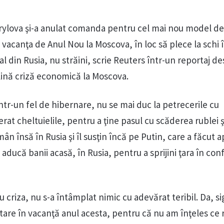
rylova şi-a anulat comanda pentru cel mai nou model de
vacanţa de Anul Nou la Moscova, în loc să plece la schi în
 din Rusia, nu străini, scrie Reuters într-un reportaj d
plină criză economică la Moscova.
 într-un fel de hibernare, nu se mai duc la petrecerile cu
erat cheltuielile, pentru a ţine pasul cu scăderea rublei ş
ân însă în Rusia şi îl susţin încă pe Putin, care a făcut a
 aducă banii acasă, în Rusia, pentru a sprijini ţara în co
u criza, nu s-a întâmplat nimic cu adevărat teribil. Da, si
are în vacanţă anul acesta, pentru că nu am înţeles ce 