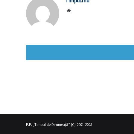
Timpul.md
Website
ın üvey annesi gibi
sex hikayeleri
olduğunu fark eden genç adam sek
P.P. „Timpul de Dimineață” (C) 2001-2025