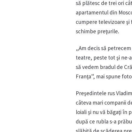
să plătesc de trei ori c
apartamentul din Moscov
cumpere televizoare şi 
schimbe preţurile.
„Am decis să petrecem 
teatre, peste tot şi ne-
să vedem bradul de Crăciu
Franţa”, mai spune foto
Preşedintele rus Vladimi
câteva mari companii de 
loiali şi nu vă băgaţi în 
după ce rubla s-a prăbu
slăbită de scăderea preţ