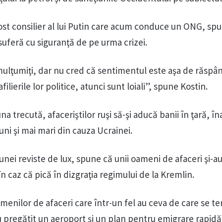
ost consilier al lui Putin care acum conduce un ONG, sp
 suferă cu siguranţă de pe urma crizei.
ulţumiţi, dar nu cred că sentimentul este aşa de răspân
lierile lor politice, atunci sunt loiali”, spune Kostin.
na trecută, afaceriştilor ruşi să-şi aducă banii în ţară, în
ni şi mai mari din cauza Ucrainei.
unei reviste de lux, spune că unii oameni de afaceri şi-au 
 caz că pică în dizgraţia regimului de la Kremlin.
menilor de afaceri care într-un fel au ceva de care se t
u pregătit un aeroport şi un plan pentru emigrare rapidă