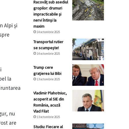
Racovăț sub asediul
gropilor: drumuri
impracticabile și
nervi întinși la
 Alpi şi
maxim
14 octombrie 2025
espre
Transportul rutier
se scumpește!
14 octombrie 2025
Trump cere
i
grațierea lui Bibi
pel la
13 octombrie 2025
nfruntarea
Vladimir Plahotniuc,
acoperit al SIE din
România, acuză
Vlad Filat
gur, nu
13 octombrie 2025
rost are
Studiu: Fiecare al