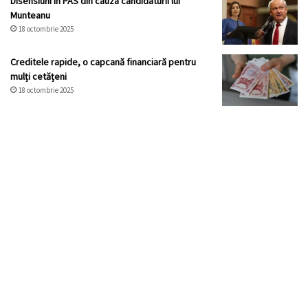
Disensiuni în PAS din cauza candidaturii lui
Munteanu
18 octombrie 2025
Creditele rapide, o capcană financiară pentru
mulți cetățeni
18 octombrie 2025