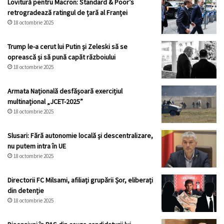
Lovitură pentru Macron: Standard & Poor’s
retrogradează ratingul de țară al Franței
18 octombrie 2025
Trump le-a cerut lui Putin și Zeleski să se
oprească și să pună capăt războiului
18 octombrie 2025
Armata Națională desfășoară exercițiul
multinațional „JCET-2025”
18 octombrie 2025
Slusari: Fără autonomie locală și descentralizare,
nu putem intra în UE
18 octombrie 2025
Directorii FC Milsami, afiliați grupării Șor, eliberați
din detenție
18 octombrie 2025