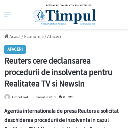
Meniu
Acasă
/
Economie
/
Afaceri
AFACERI
Reuters cere declansarea
procedurii de insolventa pentru
Realitatea TV si NewsIn
Timpul.md
9 martie 2010
0
5
Agentia internationala de presa Reuters a solicitat
deschiderea procedurii de insolventa in cazul