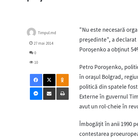
"Nu este necesară organ
Timpul.md
preşedinte", a declarat 
27 mai 2014
Poroşenko a obţinut 54%
0
10
Petro Poroşenko, politi
Facebook
X
Odnoklassniki
în oraşul Bolgrad, regi
politică din spatele fos
Messenger
Distribuie prin mail
Tipărește
Externe în guvernul Tim
avut un rol-cheie în rev
Îmbogăţit în anii 1990 p
contestarea proeuropean