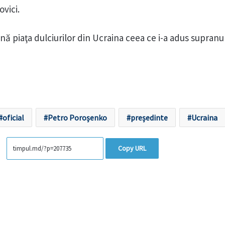
vici.
nă piaţa dulciurilor din Ucraina ceea ce i-a adus supran
oficial
Petro Poroșenko
președinte
Ucraina
Copy URL