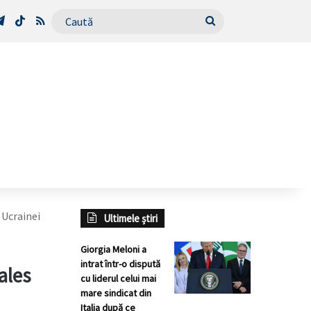
Tube
Telegram
TikTok
RSS
Caută
 Ucrainei
Ultimele știri
Giorgia Meloni a
intrat într-o dispută
ales
cu liderul celui mai
mare sindicat din
Italia după ce