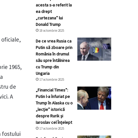
acesta s-a referit la
ea drept
„curtezana” lui
Donald Trump
18 octombrie 2025
oficiale,
De ce vrea Rusia ca
Putin să zboare prin
România în drumul
său spre întâlnirea
rie 1965,
cu Trump din
Ungaria
ea
17 octombrie 2025
stru de
„Financial Times”:
ici. A
Putin l-a înfuriat pe
Trump în Alaska cu o
„lecție” istorică
despre Rurik și
Iaroslav cel Înțelept
17 octombrie 2025
 fostului