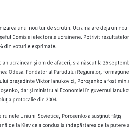
izarea unui nou tur de scrutin. Ucraina are deja un nou
şeful Comisiei electorale ucrainene. Potrivit rezultatelor 
 din voturile exprimate.
cian ucrainean şi om de afaceri, s-a născut la 26 septemb
unea Odesa. Fondator al Partidului Regiunilor, formaţiun
tului preşedinte Viktor Ianukovici, Poroşenko a fost mini
oşenko, dar şi ministru al Economiei în guvernul Ianukov
oluţia protocalie din 2004.
e ruinele Uniunii Sovietice, Poroşenko a susţinut făţiş
ă de la Kiev ce a condus la îndepărtarea de la putere a