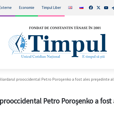
Facebook
X
You
Externe
Economie
Timpul Liber
iliardarul prooccidental Petro Poroşenko a fost ales preşedinte al
l prooccidental Petro Poroşenko a fost 