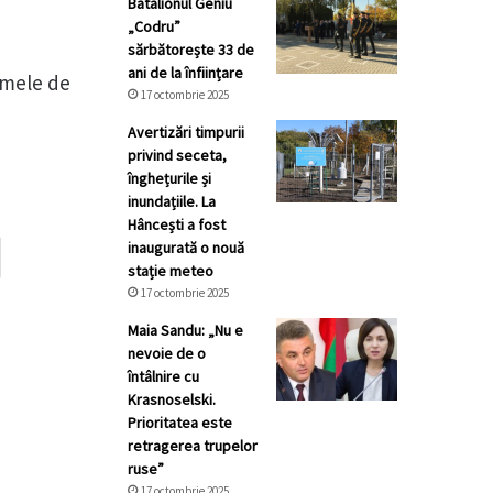
Batalionul Geniu
„Codru”
sărbătorește 33 de
ani de la înființare
umele de
17 octombrie 2025
Avertizări timpurii
privind seceta,
înghețurile și
inundațiile. La
Hâncești a fost
inaugurată o nouă
stație meteo
17 octombrie 2025
Maia Sandu: „Nu e
nevoie de o
întâlnire cu
Krasnoselski.
Prioritatea este
retragerea trupelor
ruse”
17 octombrie 2025