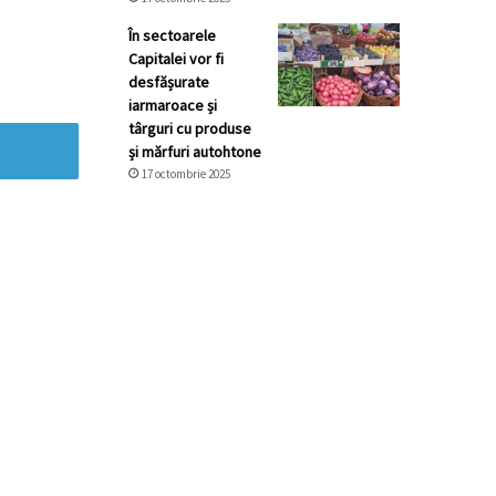
În sectoarele
Capitalei vor fi
desfășurate
iarmaroace și
târguri cu produse
și mărfuri autohtone
17 octombrie 2025