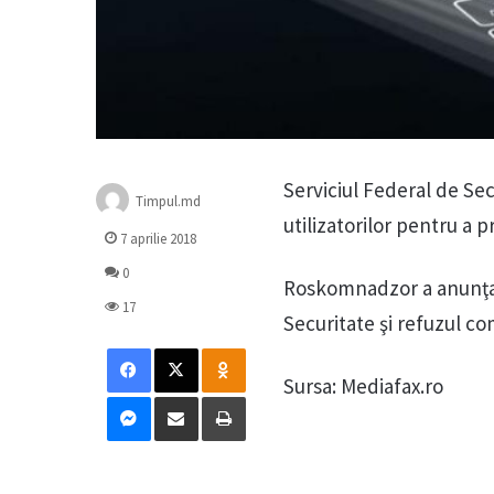
Serviciul Federal de Sec
Timpul.md
utilizatorilor pentru a p
7 aprilie 2018
0
Roskomnadzor a anunţat 
17
Securitate şi refuzul co
Facebook
X
Odnoklassniki
Sursa: Mediafax.ro
Messenger
Distribuie prin mail
Tipărește