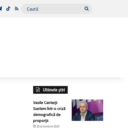
Tube
Telegram
TikTok
RSS
Caută
Ultimele știri
Vasile Cantarji:
Suntem într-o criză
demografică de
proporții
20 octombrie 2025