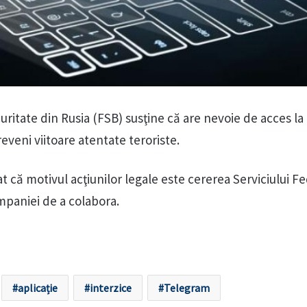
uritate din Rusia (FSB) susţine că are nevoie de acces la
reveni viitoare atentate teroriste.
că motivul acţiunilor legale este cererea Serviciului F
mpaniei de a colabora.
aplicație
interzice
Telegram