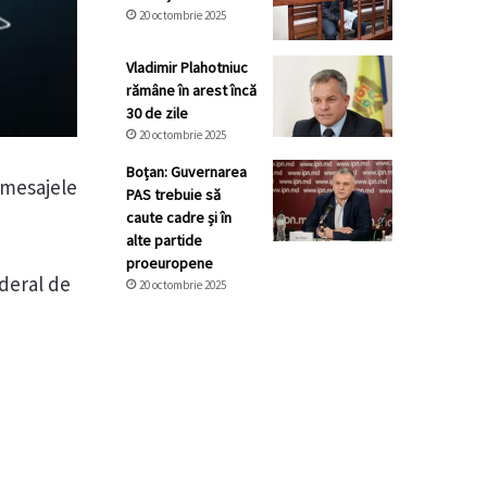
20 octombrie 2025
Vladimir Plahotniuc
rămâne în arest încă
30 de zile
20 octombrie 2025
Boțan: Guvernarea
 mesajele
PAS trebuie să
caute cadre și în
alte partide
proeuropene
ederal de
20 octombrie 2025