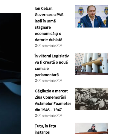
Ion Ceban:
Guvernarea PAS
lasă în urmă
stagnare
economică și o
datorie dublată
20 octombrie 2025
În viitorul Legislativ
va fi creată o nouă
comisie
parlamentară
20 octombrie 2025
Găgăuzia a marcat
Ziua Comemorării
Victimelor Foametei
din 1946 – 1947
20 octombrie 2025
Țuțu, în fața
instanței