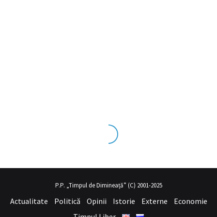
seks tecrübesinin ve üst
sex izle
seviye olduğu dışarıdan bakıldığın
P.P. „Timpul de Dimineață” (C) 2001-2025
Actualitate
Politică
Opinii
Istorie
Externe
Economie
Timpul Liber