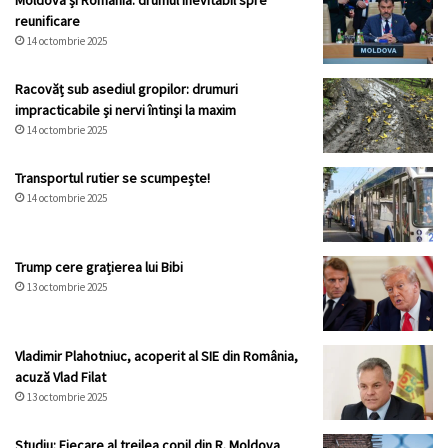
Moldova și România: drumul inevitabil spre
reunificare
14 octombrie 2025
Racovăț sub asediul gropilor: drumuri
impracticabile și nervi întinși la maxim
14 octombrie 2025
Transportul rutier se scumpește!
14 octombrie 2025
Trump cere grațierea lui Bibi
13 octombrie 2025
Vladimir Plahotniuc, acoperit al SIE din România,
acuză Vlad Filat
13 octombrie 2025
Studiu: Fiecare al treilea copil din R. Moldova