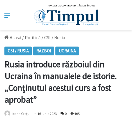
Meniu
Acasă
/
Politică
/
CSI / Rusia
CSI / RUSIA
RĂZBOI
UCRAINA
Rusia introduce războiul din
Ucraina în manualele de istorie.
„Conținutul acestui curs a fost
aprobat”
Ioana Crețu
16 iunie 2023
0
405