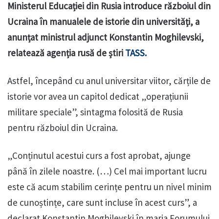
Ministerul Educației din Rusia introduce războiul din
Ucraina în manualele de istorie din universități, a
anunțat ministrul adjunct Konstantin Moghilevski,
relatează agenția rusă de știri
TASS.
Astfel, începând cu anul universitar viitor, cărțile de
istorie vor avea un capitol dedicat „operațiunii
militare speciale”, sintagma folosită de Rusia
pentru războiul din Ucraina.
„Conținutul acestui curs a fost aprobat, ajunge
până în zilele noastre. (…) Cel mai important lucru
este că acum stabilim cerințe pentru un nivel minim
de cunoștințe, care sunt incluse în acest curs”, a
declarat Konstantin Moghilevski în marja Forumului