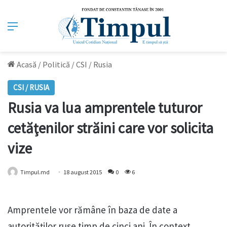
Meniu
Acasă
/
Politică
/
CSI / Rusia
CSI / RUSIA
Rusia va lua amprentele tuturor
cetăţenilor străini care vor solicita
vize
Timpul.md
18 august 2015
0
6
Amprentele vor rămâne în baza de date a
autorităţilor ruse timp de cinci ani. În context,