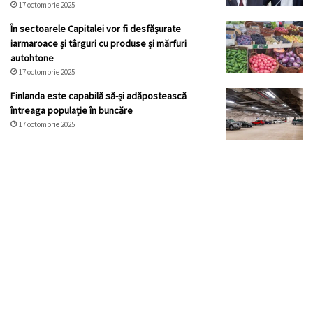
17 octombrie 2025
În sectoarele Capitalei vor fi desfășurate
iarmaroace și târguri cu produse și mărfuri
autohtone
17 octombrie 2025
Finlanda este capabilă să-și adăpostească
întreaga populație în buncăre
17 octombrie 2025