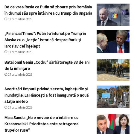
De ce vrea Rusia ca Putin să zboare prin România
în drumul său spre întâlnirea cu Trump din Ungaria
17 octombrie 2025
„Financial Times”: Putin l-a înfuriat pe Trump în
Alaska cu o „lecție” istorică despre Rurik și
Iaroslav cel Înțelept
17 octombrie 2025
Batalionul Geniu „Codru” sărbătorește 33 de ani
de la înființare
17 octombrie 2025
Avertizări timpurii privind seceta, înghețurile și
inundațiile. La Hâncești a fost inaugurată o nouă
stație meteo
17 octombrie 2025
Maia Sandu: „Nu e nevoie de o întâlnire cu
Krasnoselski. Prioritatea este retragerea
trupelor ruse”