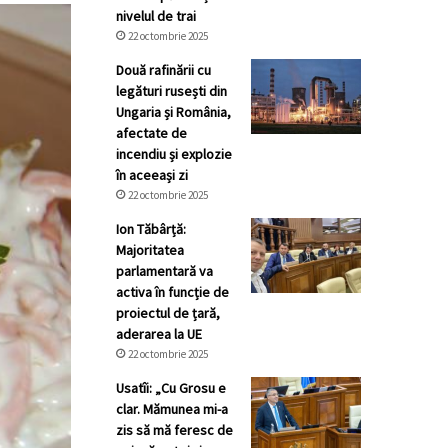
nivelul de trai
22 octombrie 2025
Două rafinării cu
legături rusești din
Ungaria și România,
afectate de
incendiu și explozie
în aceeași zi
22 octombrie 2025
Ion Tăbârță:
Majoritatea
parlamentară va
activa în funcție de
proiectul de țară,
aderarea la UE
22 octombrie 2025
Usatîi: „Cu Grosu e
clar. Mămunea mi-a
zis să mă feresc de