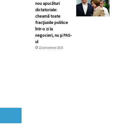
nou apucături
dictatoriale:
cheamă toate
fracţiunile politice
într-o zi la
negocieri, nu şi PAS-
ul
22 octombrie 2025