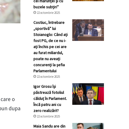
cei mărunței și cu
buzele subțiri”
22 octombrie 2025
Costiuc, întrebare
„sportivă” lui
Stoianoglo: Când ați
fost PG, de ce nu i-
ați închis pe cei are
au furat miliardul,
poate nu aveați
concurenți la șefia
Parlamentului
22 octombrie 2025
Igor Grosu își
păstrează fotoliul
 care o
călduț în Parlament.
Încă patru ani cu
e pun dupa
zero realizări!?
22 octombrie 2025
Maia Sandu are din