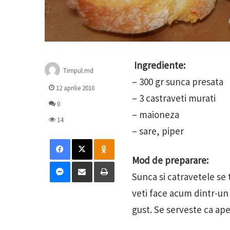
Ingrediente:
Timpul.md
– 300 gr sunca presata
12 aprilie 2010
– 3 castraveti murati
0
– maioneza
14
– sare, piper
Facebook
X
Odnoklassniki
Mod de preparare:
Messenger
Distribuie prin mail
Tipărește
Sunca si catravetele se 
veti face acum dintr-un 
gust. Se serveste ca ape