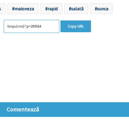
s
maioneza
rapid
salată
sunca
Copy URL
Comentează