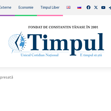
Facebook
X
You
Externe
Economie
Timpul Liber
 presată