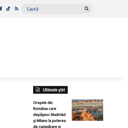
Tube
Telegram
TikTok
RSS
Caută
Ultimele știri
Orașele din
România care
depășesc Madridul
și Milano la puterea
de cumpărare și