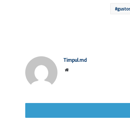
gusto
Timpul.md
Website