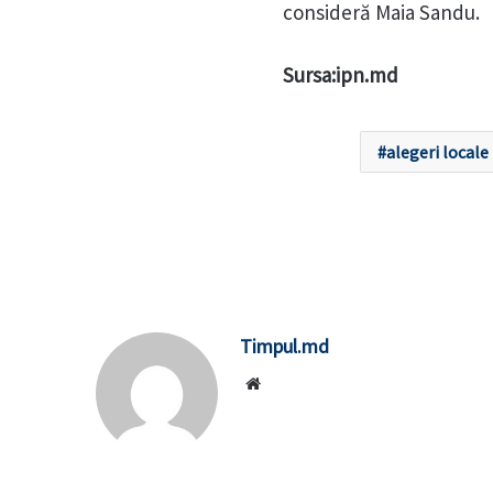
consideră Maia Sandu.
Sursa:ipn.md
alegeri locale
Timpul.md
Website