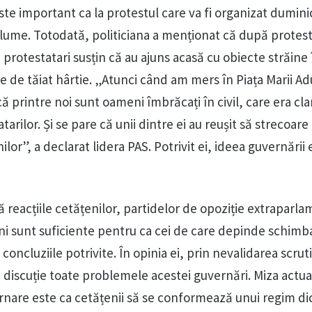
te important ca la protestul care va fi organizat dumini
 lume. Totodată, politiciana a menționat că după protes
 protestatari susțin că au ajuns acasă cu obiecte străine 
ite de tăiat hârtie. „Atunci când am mers în Piața Marii A
 printre noi sunt oameni îmbrăcați în civil, care era cla
arilor. Și se pare că unii dintre ei au reușit să strecoare
lor”, a declarat lidera PAS. Potrivit ei, ideea guvernării 
 reacțiile cetățenilor, partidelor de opoziție extraparl
erni sunt suficiente pentru ca cei de care depinde schimb
ă concluziile potrivite. În opinia ei, prin nevalidarea scrut
n discuție toate problemele acestei guvernări. Miza actua
ernare este ca cetățenii să se conformează unui regim dic