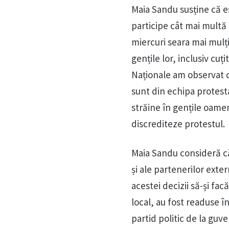
Maia Sandu susține că es
participe cât mai multă
miercuri seara mai mulți
gențile lor, inclusiv cuț
Naționale am observat că
sunt din echipa protestat
străine în gențile oameni
discrediteze protestul.
Maia Sandu consideră că
și ale partenerilor ext
acestei decizii să-și fac
local, au fost readuse î
partid politic de la guv