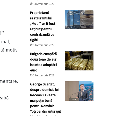
13 octombrie 2025
Proprietarul
restaurantului
„Motif” ar fi fost
reținut pentru
i”
contrabandă cu
țigări
rmal,
13 octombrie 2025
stă motiv
Bulgaria cumpără
două tone de aur
înaintea adoptării
euro
e
13 octombrie 2025
amentare.
George Scarlat,
despre demisia lui
Recean: O veste
reabă
mai puțin bună
pentru România.
Toți cei din anturajul