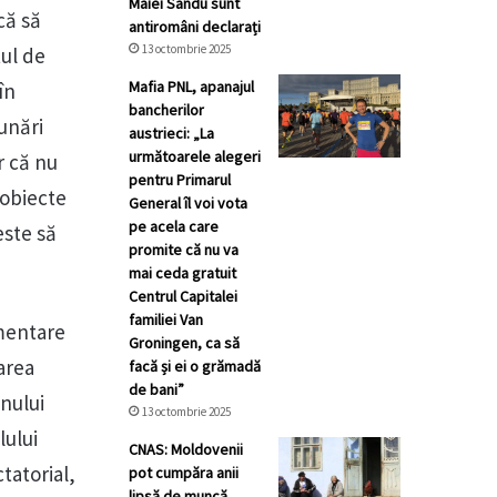
Maiei Sandu sunt
că să
antiromâni declarați
13 octombrie 2025
tul de
Mafia PNL, apanajul
în
bancherilor
dunări
austrieci: „La
următoarele alegeri
r că nu
pentru Primarul
 obiecte
General îl voi vota
pe acela care
este să
promite că nu va
mai ceda gratuit
Centrul Capitalei
familiei Van
amentare
Groningen, ca să
area
facă și ei o grămadă
de bani”
inului
13 octombrie 2025
lului
CNAS: Moldovenii
tatorial,
pot cumpăra anii
lipsă de muncă