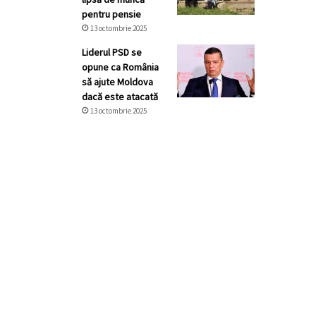
pentru pensie
13 octombrie 2025
Liderul PSD se
opune ca România
să ajute Moldova
dacă este atacată
13 octombrie 2025