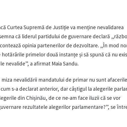
acă Curtea Supremă de Justiție va menține nevalidarea
însemna că liderul partidului de guvernare declară „războ
i contează opinia partenerilor de dezvoltare. „În mod no
 hotărârile primelor două instanțe și să spună că nu exi
le nevalide”, a afirmat Maia Sandu.
 miza nevalidării mandatului de primar nu sunt afaceril
 cum s-a declarat anterior, dar câștigul la alegerile parl
gerile din Chișinău, de ce ne-am face iluzii că se vor
uvernare rezultatele alegerilor parlamentare?”, se înt