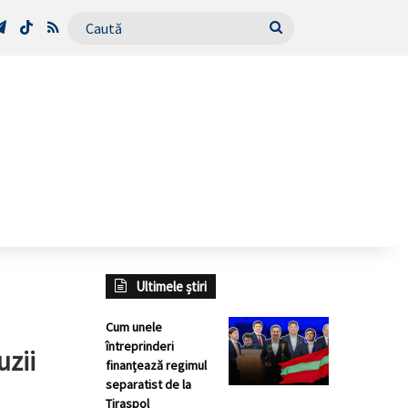
Tube
Telegram
TikTok
RSS
Caută
Ultimele știri
Cum unele
întreprinderi
uzii
finanțează regimul
separatist de la
Tiraspol