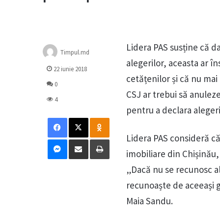
Lidera PAS susține că d
Timpul.md
alegerilor, aceasta ar 
22 iunie 2018
cetățenilor și că nu ma
0
CSJ ar trebui să anuleze
4
pentru a declara alegeri
Facebook
X
Odnoklassniki
Lidera PAS consideră că
Messenger
Distribuie prin mail
Tipărește
imobiliare din Chișinău,
„Dacă nu se recunosc ale
recunoaște de aceeași g
Maia Sandu.