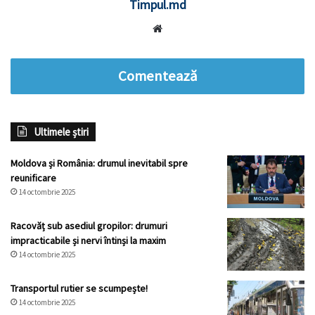
Timpul.md
Website
Comentează
Ultimele știri
Moldova și România: drumul inevitabil spre
reunificare
14 octombrie 2025
Racovăț sub asediul gropilor: drumuri
impracticabile și nervi întinși la maxim
14 octombrie 2025
Transportul rutier se scumpește!
14 octombrie 2025