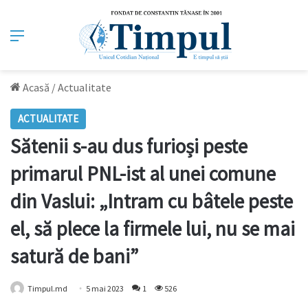
Meniu
Acasă
/
Actualitate
ACTUALITATE
Sătenii s-au dus furioși peste
primarul PNL-ist al unei comune
din Vaslui: „Intram cu bâtele peste
el, să plece la firmele lui, nu se mai
satură de bani”
Timpul.md
5 mai 2023
1
526