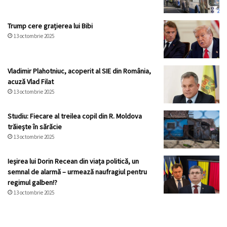
Trump cere grațierea lui Bibi
13 octombrie 2025
Vladimir Plahotniuc, acoperit al SIE din România,
acuză Vlad Filat
13 octombrie 2025
Studiu: Fiecare al treilea copil din R. Moldova
trăiește în sărăcie
13 octombrie 2025
Ieșirea lui Dorin Recean din viața politică, un
semnal de alarmă – urmează naufragiul pentru
regimul galben!?
13 octombrie 2025