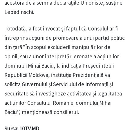
acestora de a semna declarațiile Unioniste, susține
Lebedinschi.
Totodată, a fost invocat și faptul că Consulul ar fi
întreprins acțiuni de promovare a unui partid politic
din țară.“În scopul excluderii manipulărilor de
opinii, sau a unor interpretări eronate a acțiunilor
domnului Mihai Baciu, la indicația Președintelui
Republicii Moldova, instituția Prezidențială va
solicita Guvernului și Serviciului de Informații și
Securitate să investigheze activitatea și legalitatea
acțiunilor Consulului României domnului Mihai
Baciu”, menționează consilierul.
Sursa: 10TV.MD