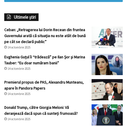
Ultimele știri
Ceban: „Retragerea lui Dorin Recean din fruntea
Guvernului arată că situația nu este atât de bună
pe cât se declară public”
14 octombrie 2025
Evghenia Guțul îi “trădează” pe Ilan Șor și Marina
Tauber: “Eu doar număram banii”
14 octombrie 2025
Premierul propus de PAS, Alexandru Munteanu,
apare în Pandora Papers
14 octombrie 2025
Donald Trump, către Giorgia Meloni: Vă
deranjează dacă spun că sunteți frumoasă?
14 octombrie 2025