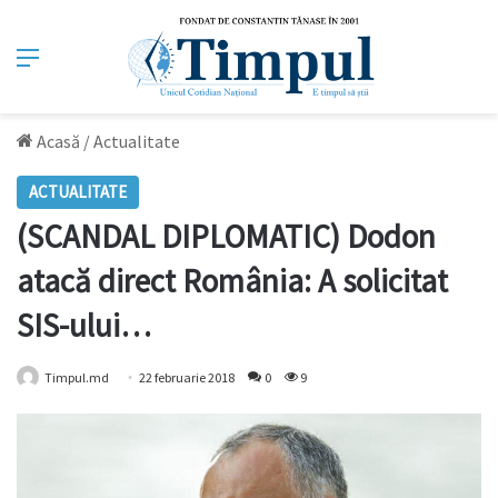
Meniu
Acasă
/
Actualitate
ACTUALITATE
(SCANDAL DIPLOMATIC) Dodon
atacă direct România: A solicitat
SIS-ului…
Timpul.md
22 februarie 2018
0
9