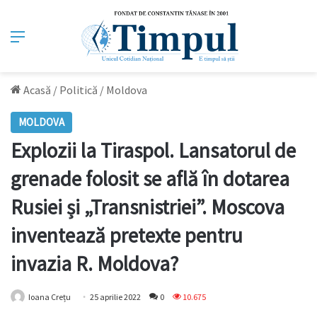
Meniu
Acasă
/
Politică
/
Moldova
MOLDOVA
Explozii la Tiraspol. Lansatorul de
grenade folosit se află în dotarea
Rusiei și „Transnistriei”. Moscova
inventează pretexte pentru
invazia R. Moldova?
Ioana Crețu
25 aprilie 2022
0
10.675