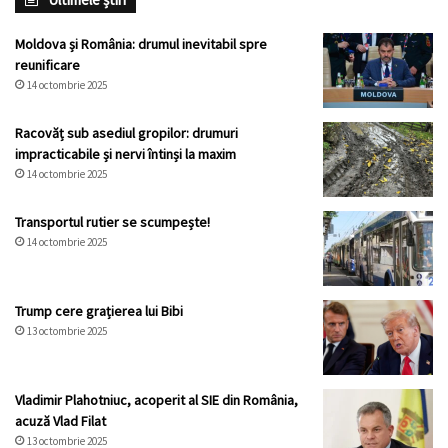
Moldova și România: drumul inevitabil spre
reunificare
14 octombrie 2025
Racovăț sub asediul gropilor: drumuri
impracticabile și nervi întinși la maxim
14 octombrie 2025
Transportul rutier se scumpește!
14 octombrie 2025
Trump cere grațierea lui Bibi
13 octombrie 2025
Vladimir Plahotniuc, acoperit al SIE din România,
acuză Vlad Filat
13 octombrie 2025