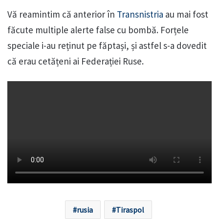
Vă reamintim că anterior în
Transnistria
au mai fost
făcute multiple alerte false cu bombă. Forțele
speciale i-au reținut pe făptași, și astfel s-a dovedit
că erau cetățeni ai Federației Ruse.
rusia
Tiraspol