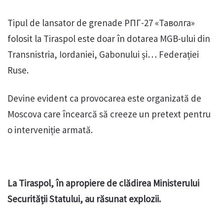
Tipul de lansator de grenade РПГ-27 «Таволга»
folosit la Tiraspol este doar în dotarea MGB-ului din
Transnistria, Iordaniei, Gabonului și… Federației
Ruse.
Devine evident ca provocarea este organizată de
Moscova care încearcă să creeze un pretext pentru
o interveniție armată.
La Tiraspol, în apropiere de clădirea Ministerului
Securității Statului, au răsunat explozii.