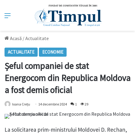
Meniu
Acasă
/
Actualitate
ACTUALITATE
ECONOMIE
Șeful companiei de stat
Energocom din Republica Moldova
a fost demis oficial
Ioana Crețu
14 decembrie 2024
1
29
La solicitarea prim-ministrului Moldovei D. Rechan,