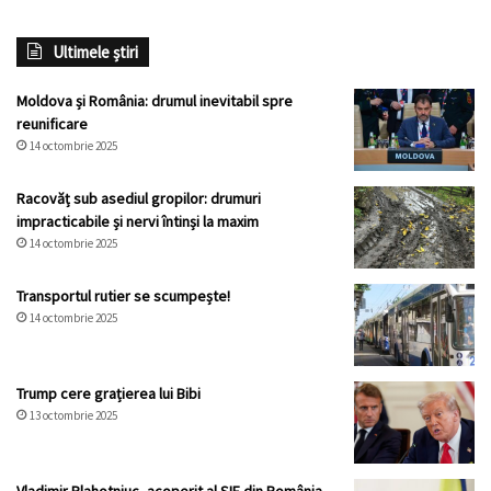
Ultimele știri
Moldova și România: drumul inevitabil spre
reunificare
14 octombrie 2025
Racovăț sub asediul gropilor: drumuri
impracticabile și nervi întinși la maxim
14 octombrie 2025
Transportul rutier se scumpește!
14 octombrie 2025
Trump cere grațierea lui Bibi
13 octombrie 2025