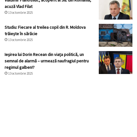
Vladimir Plahotniuc, acoperit al SIE din România,
acuză Vlad Filat
13 octombrie 2025
Studiu: Fiecare al treilea copil din R. Moldova
trăiește în sărăcie
13 octombrie 2025
Ieșirea lui Dorin Recean din viața politică, un
semnal de alarmă – urmează naufragiul pentru
regimul galben!?
13 octombrie 2025