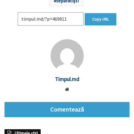
separatiști
Copy URL
Timpul.md
Website
Comentează
Ultimele știri