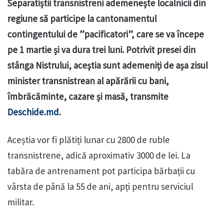
Separatiștii transnistreni ademenește localnicii din
regiune să participe la cantonamentul
contingentului de ”pacificatori”, care se va începe
pe 1 martie și va dura trei luni. Potrivit presei din
stânga Nistrului, aceștia sunt ademeniți de așa zisul
minister transnistrean al apărării cu bani,
îmbrăcăminte, cazare și masă, transmite
Deschide.md
.
Aceștia vor fi plătiți lunar cu 2800 de ruble
transnistrene, adică aproximativ 3000 de lei. La
tabăra de antrenament pot participa bărbații cu
vârsta de până la 55 de ani, apți pentru serviciul
militar.