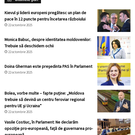
Kievul și liderii europeni pregătesc un plan de
pace în 12 puncte pentru încetarea războiului
22 octombrie 2025
Monica Babuc, despre identitatea moldovenilor:
Trebuie să deschidem ochii
22 octombrie 2025
Doina Gherman este președinta PAS în Parlament
22 octombrie 2025
Bolea, vorbe multe – fapte puține: „Moldova
trebuie să devină un centru feroviar regional
pentru UE și Ucraina”
22 octombrie 2025
Vasile Costiuc, în Parlament: Ne declarăm
opoziție pro-europeană, față de guvernarea pro-
europeană