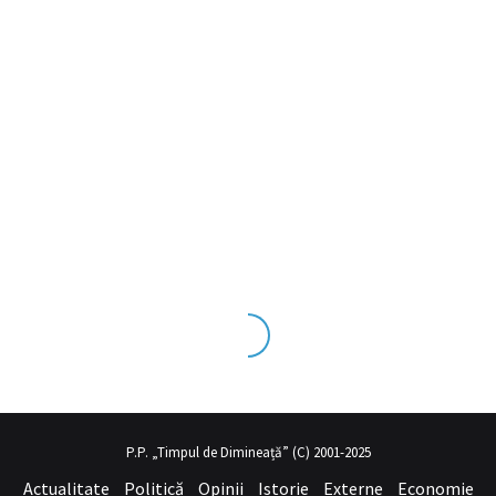
eks tecrübesinin ve üst
sex izle
seviye olduğu dışarıdan bakıldığınd
P.P. „Timpul de Dimineață” (C) 2001-2025
Actualitate
Politică
Opinii
Istorie
Externe
Economie