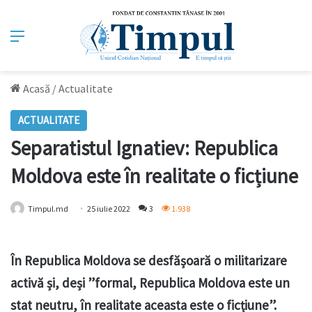
Meniu
Acasă
/
Actualitate
ACTUALITATE
Separatistul Ignatiev: Republica
Moldova este în realitate o ficțiune
Timpul.md
25 iulie 2022
3
1.938
În Republica Moldova se desfășoară o militarizare
activă și, deși ”formal, Republica Moldova este un
stat neutru, în realitate aceasta este o ficțiune”.