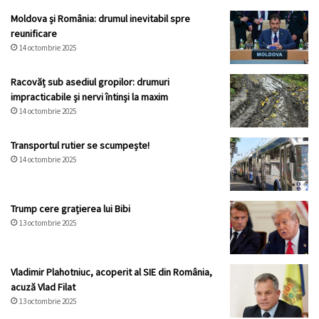
Moldova și România: drumul inevitabil spre
reunificare
14 octombrie 2025
Racovăț sub asediul gropilor: drumuri
impracticabile și nervi întinși la maxim
14 octombrie 2025
Transportul rutier se scumpește!
14 octombrie 2025
Trump cere grațierea lui Bibi
13 octombrie 2025
Vladimir Plahotniuc, acoperit al SIE din România,
acuză Vlad Filat
13 octombrie 2025