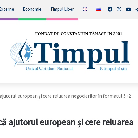
Facebook
X
You
Externe
Economie
Timpul Liber
 ajutorul european și cere reluarea negocierilor în formatul 5+2
ică ajutorul european și cere reluarea