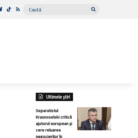
Tube
Telegram
TikTok
RSS
Caută
Ultimele știri
Separatistul
Krasnoselski critică
ajutorul european și
cere reluarea
negocierilor în