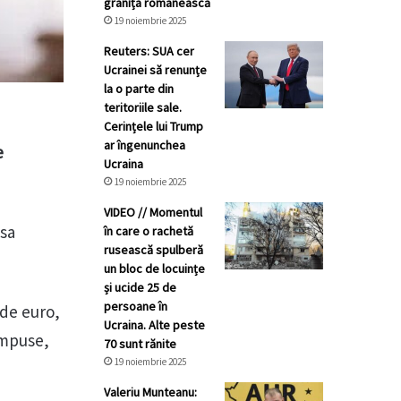
granița românească
19 noiembrie 2025
Reuters: SUA cer
Ucrainei să renunțe
la o parte din
teritoriile sale.
Cerințele lui Trump
ar îngenunchea
e
Ucraina
19 noiembrie 2025
VIDEO // Momentul
asa
în care o rachetă
rusească spulberă
un bloc de locuințe
și ucide 25 de
persoane în
 de euro,
Ucraina. Alte peste
 impuse,
70 sunt rănite
19 noiembrie 2025
Valeriu Munteanu: