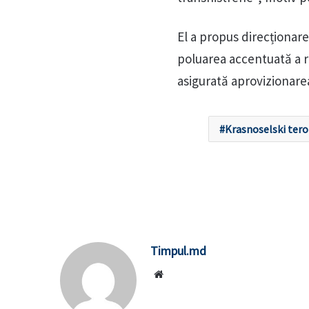
El a propus direcționar
poluarea accentuată a râu
asigurată aprovizionarea
Krasnoselski tero
Timpul.md
Website