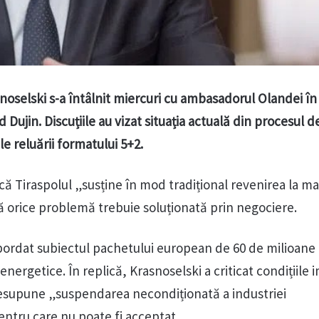
noselski s-a întâlnit miercuri cu ambasadorul Olandei în
Dujin. Discuțiile au vizat situația actuală din procesul d
le reluării formatului 5+2.
că Tiraspolul „susține în mod tradițional revenirea la m
că orice problemă trebuie soluționată prin negociere.
bordat subiectul pachetului european de 60 de milioane
 energetice. În replică, Krasnoselski a criticat condițiile
resupune „suspendarea necondiționată a industriei
entru care nu poate fi acceptat.