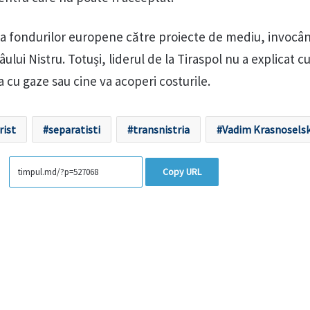
ea fondurilor europene către proiecte de mediu, invocâ
lui Nistru. Totuși, liderul de la Tiraspol nu a explicat c
 cu gaze sau cine va acoperi costurile.
rist
separatisti
transnistria
Vadim Krasnoselsk
Copy URL