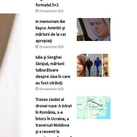
formatul 5+2
19 noiembrie 2025
In memoriam Ilie
Ilașcu: Amintiri și
mărturii de la cei
apropiați
19 noiembrie 2025
Iulia și Serghei
Skripal, mărturii
tulburătoare
despre ziua în care
au fost otrăviți
19 noiembrie 2025
Traseu ciudat al
dronei ruse: A intrat
în România, s-a
întors în Ucraina, a
traversat Moldova
și a revenit la