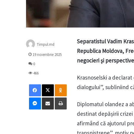
Separatistul Vadim Kras
Timpul.md
Republica Moldova, Fred 
19 noiembrie 2025
negocieri și perspective
0
466
Krasnoselski a declarat 
Facebook
X
Odnoklassniki
dialogului”, subliniind 
Messenger
Distribuie prin mail
Tipărește
Diplomatul olandez a a
destinat depășirii crizei
afirmând că ajutorul p
transnistrene”, motiv p