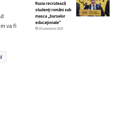
Rusia recrutează
studenți români sub
nd
masca „burselor
educaționale”
um va fi
19 noiembrie 2025
i