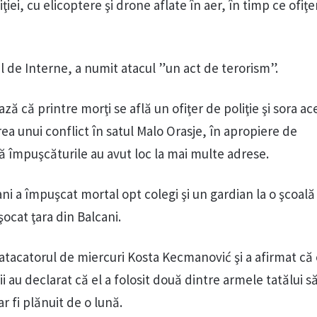
iei, cu elicoptere şi drone aflate în aer, în timp ce ofiţe
ul de Interne, a numit atacul ”un act de terorism”.
ză că printre morţi se află un ofiţer de poliţie şi sora ac
a unui conflict în satul Malo Orasje, în apropiere de
 împuşcăturile au avut loc la mai multe adrese.
ani a împuşcat mortal opt colegi şi un gardian la o şcoală
şocat ţara din Balcani.
pe atacatorul de miercuri Kosta Kecmanović şi a afirmat că
ştii au declarat că el a folosit două dintre armele tatălui s
r fi plănuit de o lună.