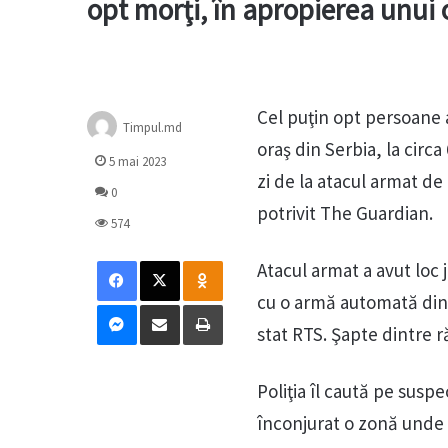
opt morţi, în apropierea unui 
Cel puţin opt persoane a
Timpul.md
oraş din Serbia, la circa
5 mai 2023
zi de la atacul armat de
0
potrivit The Guardian.
574
Facebook
X
Odnoklassniki
Atacul armat a avut loc 
cu o armă automată dintr
Messenger
Distribuie prin mail
Tipărește
stat RTS. Şapte dintre ră
Poliţia îl caută pe susp
înconjurat o zonă unde 