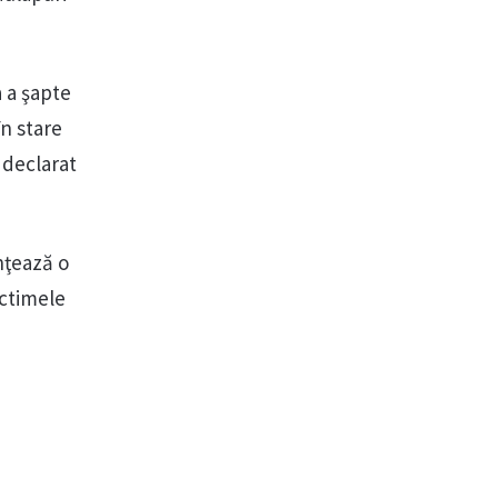
a a şapte
în stare
u declarat
inţează o
ictimele