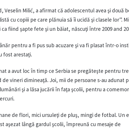
ad, Veselin Milić, a afirmat că adolescentul avea şi două
istă cu copiii pe care plănuia să îi ucidă şi clasele lor”. Mil
şi ca fiind şapte fete şi un băiat, născuţi între 2009 and 20
ăr pentru a fi pus sub acuzare şi va fi plasat într-o inst
u fost arestaţi.
mat a avut loc în timp ce Serbia se pregăteşte pentru trei
d de vineri dimineaţă. Joi, mii de persoane s-au adunat 
lumânări şi a lăsa jucării în faţa şcolii, pentru a comemo
ercuri.
ne de flori, mici ursuleţi de pluş, mingi de fotbal. Un 
fost aşezat lângă gardul şcolii, împreună cu mesaje de