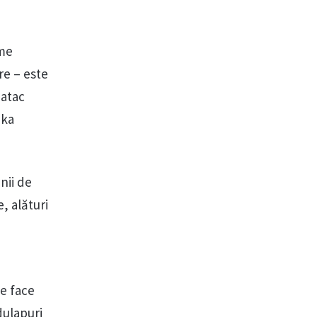
rme
re – este
 atac
ika
nii de
, alături
ne face
dulapuri