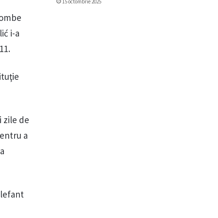
15 octombrie 2025
 bombe
ić i-a
11.
ituţie
 zile de
pentru a
ra
elefant