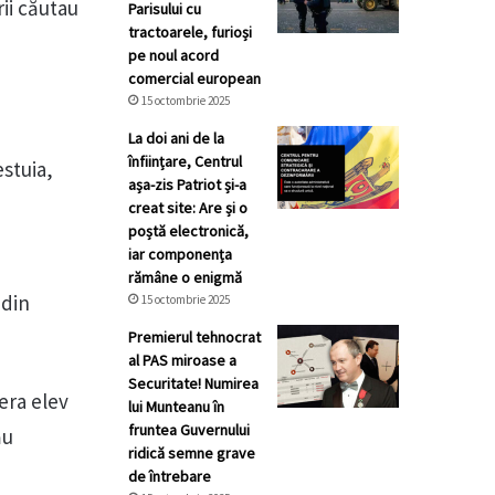
rii căutau
Parisului cu
tractoarele, furioși
pe noul acord
comercial european
15 octombrie 2025
La doi ani de la
înființare, Centrul
estuia,
așa-zis Patriot și-a
creat site: Are și o
poștă electronică,
iar componența
rămâne o enigmă
 din
15 octombrie 2025
Premierul tehnocrat
al PAS miroase a
Securitate! Numirea
 era elev
lui Munteanu în
fruntea Guvernului
ău
ridică semne grave
de întrebare