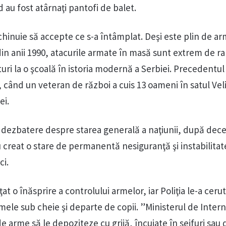
 au fost atârnaţi pantofi de balet.
chinuie să accepte ce s-a întâmplat. Deşi este plin de a
in anii 1990, atacurile armate în masă sunt extrem de ra
ri la o şcoală în istoria modernă a Serbiei. Precedentul
, când un veteran de război a cuis 13 oameni în satul Vel
ei.
o dezbatere despre starea generală a naţiunii, după dece
au creat o stare de permanentă nesiguranţă şi instabilitate
ci.
ţat o înăsprire a controlului armelor, iar Poliţia le-a cerut
armele sub cheie şi departe de copii. ”Ministerul de Inter
 de arme să le depoziteze cu grijă, încuiate în seifuri sau 