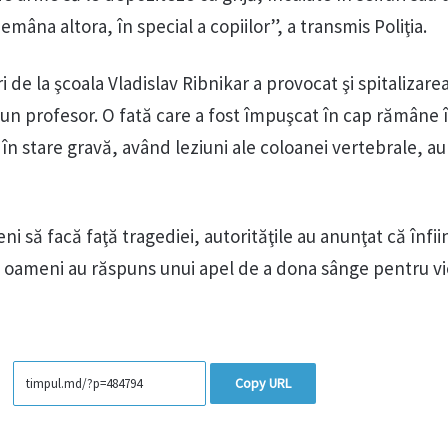
demâna altora, în special a copiilor”, a transmis Poliţia.
 de la şcoala Vladislav Ribnikar a provocat şi spitalizare
 un profesor. O fată care a fost împuşcat în cap rămâne 
e în stare gravă, având leziuni ale coloanei vertebrale, a
ni să facă faţă tragediei, autorităţile au anunţat că înfi
de oameni au răspuns unui apel de a dona sânge pentru v
Copy URL