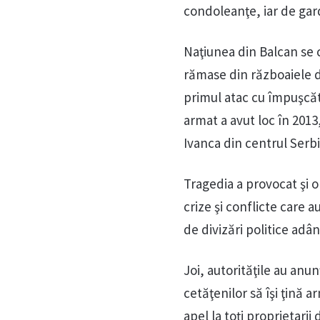
condoleanţe, iar de gard
Naţiunea din Balcan se 
rămase din războaiele d
primul atac cu împuşcătu
armat a avut loc în 2013
Ivanca din centrul Serbi
Tragedia a provocat şi 
crize şi conflicte care 
de divizări politice adân
Joi, autorităţile au anun
cetăţenilor să îşi ţină 
apel la toţi proprietarii