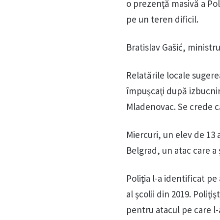
o prezenţă masivă a Poliţ
pe un teren dificil.
Bratislav Gašić, ministr
Relatările locale sugerea
împuşcaţi după izbucnire
Mladenovac. Se crede că
Miercuri, un elev de 13 
Belgrad, un atac care a 
Poliţia l-a identificat 
al şcolii din 2019. Poliţi
pentru atacul pe care l-a