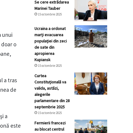
Se cere extrădarea
Marinei Tauber
15 octombrie 2025
Ucraina a ordonat
a unui
marți evacuarea
populației din zeci
a doar o
de sate din
oane,
apropierea
Kupiansk
15 octombrie 2025
Curtea
l a tras
Constituțională va
valida, astăzi,
iunea de
alegerile
parlamentare din 28
septembrie 2025
15 octombrie 2025
şi a
Fermierii francezi
zonă este
au blocat centrul