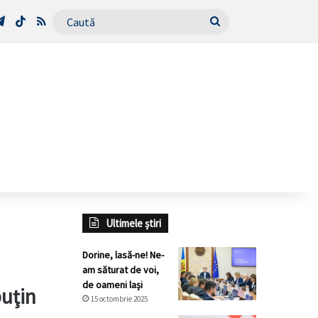
Tube
Telegram
TikTok
RSS
Caută
Ultimele știri
Dorine, lasă-ne! Ne-
am săturat de voi,
de oameni lași
puţin
15 octombrie 2025