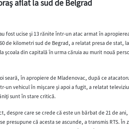
oraş aflat la sud de Belgrad
u fost ucise şi 13 rănite într-un atac armat în apropiere
 60 de kilometri sud de Begrad, a relatat presa de stat, l
 la şcoala din capitală în urma căruia au murit nouă pers
joi seară, în apropiere de Mladenovac, după ce atacatoru
-un vehicul în mişcare şi apoi a fugit, a relatat televiz
niţi sunt în stare critică.
ect, despre care se crede că este un bărbat de 21 de ani, 
se presupune că acesta se ascunde, a transmis RTS. În 