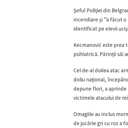
Şeful Poliţiei din Belgr
incendiare şi ”a făcut o l
identificat pe elevii uci
Kecmanović este prea tân
psihiatrică. Părinţii săi a
Cel de-al doilea atac ar
doliu naţional, începân
depune flori, a aprinde 
victimele atacului de mi
Omagiile au inclus morma
de jucărie gri cu roz a 