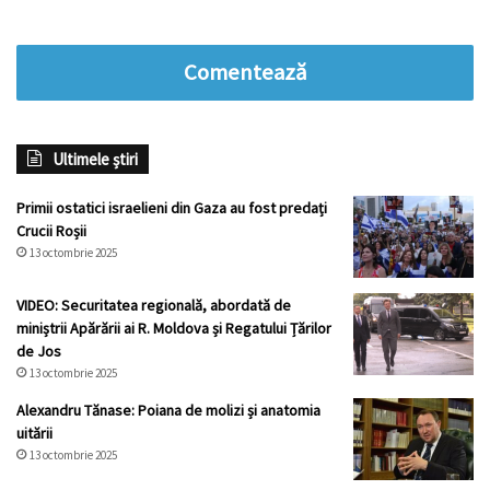
Comentează
Ultimele știri
Primii ostatici israelieni din Gaza au fost predați
Crucii Roșii
13 octombrie 2025
VIDEO: Securitatea regională, abordată de
miniștrii Apărării ai R. Moldova și Regatului Țărilor
de Jos
13 octombrie 2025
Alexandru Tănase: Poiana de molizi și anatomia
uitării
13 octombrie 2025