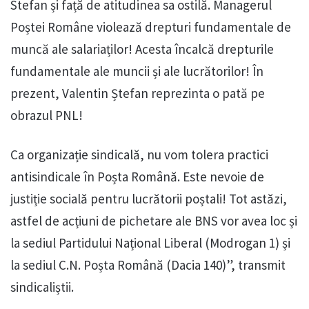
Stefan și față de atitudinea sa ostilă. Managerul
Poștei Române violează drepturi fundamentale de
muncă ale salariaților! Acesta încalcă drepturile
fundamentale ale muncii și ale lucrătorilor! În
prezent, Valentin Ștefan reprezinta o pată pe
obrazul PNL!
Ca organizație sindicală, nu vom tolera practici
antisindicale în Poșta Română. Este nevoie de
justiție socială pentru lucrătorii poștali! Tot astăzi,
astfel de acțiuni de pichetare ale BNS vor avea loc și
la sediul Partidului Național Liberal (Modrogan 1) și
la sediul C.N. Poșta Română (Dacia 140)”, transmit
sindicaliștii.