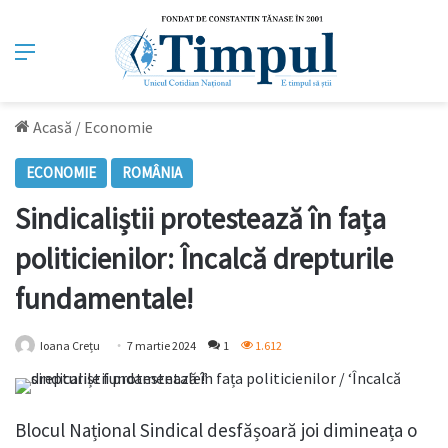
Meniu
Acasă
/
Economie
ECONOMIE
ROMÂNIA
Sindicaliștii protestează în fața
politicienilor: Încalcă drepturile
fundamentale!
Ioana Crețu
7 martie 2024
1
1.612
Blocul Național Sindical desfășoară joi dimineața o