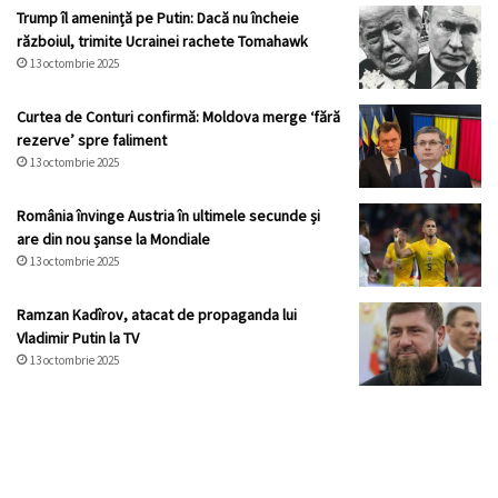
Trump îl amenință pe Putin: Dacă nu încheie
războiul, trimite Ucrainei rachete Tomahawk
13 octombrie 2025
Curtea de Conturi confirmă: Moldova merge ‘fără
rezerve’ spre faliment
13 octombrie 2025
România învinge Austria în ultimele secunde și
are din nou șanse la Mondiale
13 octombrie 2025
Ramzan Kadîrov, atacat de propaganda lui
Vladimir Putin la TV
13 octombrie 2025