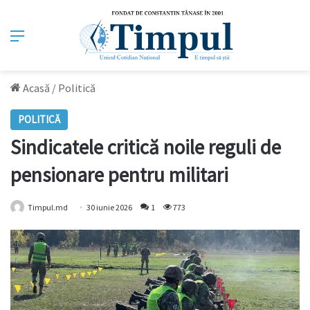
Meniu
Acasă
/
Politică
POLITICĂ
Sindicatele critică noile reguli de
pensionare pentru militari
Timpul.md
30 iunie 2026
1
773