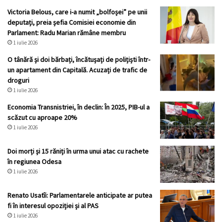
Victoria Belous, care i-a numit „bolfoșei” pe unii
deputați, preia șefia Comisiei economie din
Parlament: Radu Marian rămâne membru
1 iulie 2026
O tânără și doi bărbați, încătușați de polițiști într-
un apartament din Capitală. Acuzați de trafic de
droguri
1 iulie 2026
Economia Transnistriei, în declin: În 2025, PIB-ul a
scăzut cu aproape 20%
1 iulie 2026
Doi morți și 15 răniți în urma unui atac cu rachete
în regiunea Odesa
1 iulie 2026
Renato Usatîi: Parlamentarele anticipate ar putea
fi în interesul opoziției și al PAS
1 iulie 2026