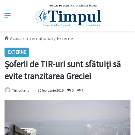
Meniu
Acasă
/
Internațional
/
Externe
EXTERNE
Șoferii de TIR-uri sunt sfătuiți să
evite tranzitarea Greciei
Timpul.md
25 februarie 2016
0
4