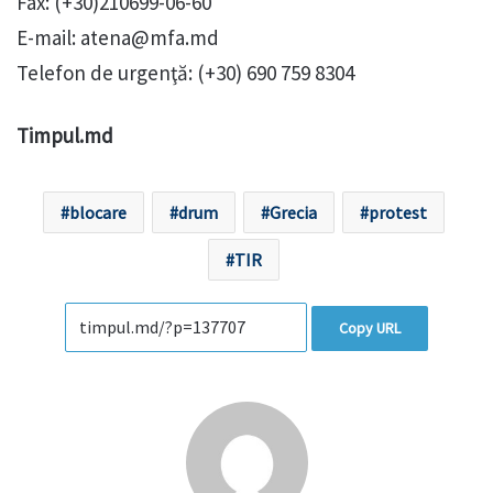
Fax: (+30)210699-06-60
E-mail:
atena@mfa.md
Telefon de urgenţă: (+30) 690 759 8304
Timpul.md
blocare
drum
Grecia
protest
TIR
Copy URL