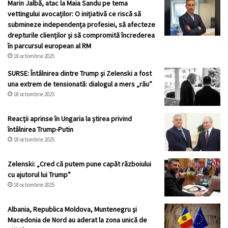
Marin Jalbă, atac la Maia Sandu pe tema
vettingului avocaților: O inițiativă ce riscă să
submineze independența profesiei, să afecteze
drepturile clienților și să compromită încrederea
în parcursul european al RM
18 octombrie 2025
SURSE: Întâlnirea dintre Trump și Zelenski a fost
una extrem de tensionată: dialogul a mers „rău”
18 octombrie 2025
Reacții aprinse în Ungaria la știrea privind
întâlnirea Trump-Putin
18 octombrie 2025
Zelenski: „Cred că putem pune capăt războiului
cu ajutorul lui Trump”
18 octombrie 2025
Albania, Republica Moldova, Muntenegru şi
Macedonia de Nord au aderat la zona unică de