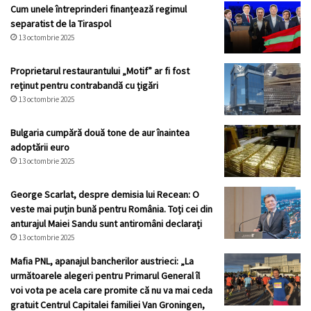
Cum unele întreprinderi finanțează regimul
separatist de la Tiraspol
13 octombrie 2025
Proprietarul restaurantului „Motif” ar fi fost
reținut pentru contrabandă cu țigări
13 octombrie 2025
Bulgaria cumpără două tone de aur înaintea
adoptării euro
13 octombrie 2025
George Scarlat, despre demisia lui Recean: O
veste mai puțin bună pentru România. Toți cei din
anturajul Maiei Sandu sunt antiromâni declarați
13 octombrie 2025
Mafia PNL, apanajul bancherilor austrieci: „La
următoarele alegeri pentru Primarul General îl
voi vota pe acela care promite că nu va mai ceda
gratuit Centrul Capitalei familiei Van Groningen,