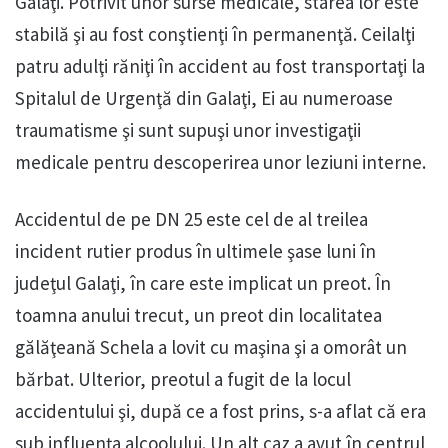
Galaţi. Potrivit unor surse medicale, starea lor este
stabilă şi au fost conştienţi în permanenţă. Ceilalţi
patru adulţi răniţi în accident au fost transportaţi la
Spitalul de Urgenţă din Galaţi, Ei au numeroase
traumatisme şi sunt supuşi unor investigaţii
medicale pentru descoperirea unor leziuni interne.
Accidentul de pe DN 25 este cel de al treilea
incident rutier produs în ultimele şase luni în
judeţul Galaţi, în care este implicat un preot. În
toamna anului trecut, un preot din localitatea
gălăţeană Schela a lovit cu maşina şi a omorât un
bărbat. Ulterior, preotul a fugit de la locul
accidentului şi, după ce a fost prins, s-a aflat că era
sub influenţa alcoolului. Un alt caz a avut în centrul