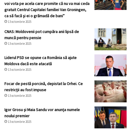
voi vota pe acela care promite că nu va mai ceda
gratuit Centrul Capitalei familiei Van Groningen,
ca să facă și ei o grămadă de bani”
13 octombrie 2025
CNAS: Moldovenii pot cumpăra anii lipsă de
muncă pentru pensie
13 octombrie 2025
Liderul PSD se opune ca România să ajute
Moldova dacă este atacată
13 octombrie 2025
Focar de pestă porcină, depistat la Orhei. Ce
restricții au fost impuse
13 octombrie 2025
Igor Grosu și Maia Sandu vor anunța numele
noului premier
13 octombrie 2025