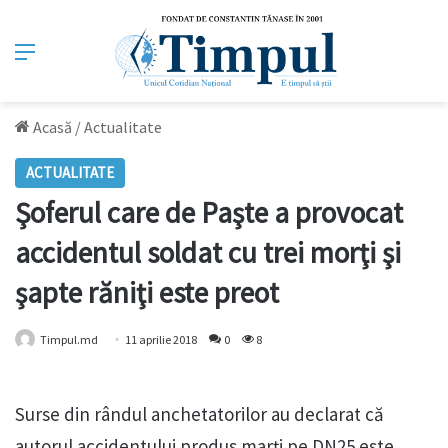
Meniu
Acasă
/
Actualitate
ACTUALITATE
Şoferul care de Paşte a provocat
accidentul soldat cu trei morţi şi
şapte răniţi este preot
Timpul.md
11 aprilie 2018
0
8
Surse din rândul anchetatorilor au declarat că
autorul accidentului produs marţi pe DN25 este