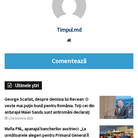
Timpul.md
Website
Comentează
Ultimele știri
George Scarlat, despre demisia lui Recean: O
veste mai puțin bună pentru România. Toți cei din
anturajul Maiei Sandu sunt antiromâni declarați
13 octombrie 2025
Mafia PNL, apanajul bancherilor austrieci: „La
următoarele alegeri pentru Primarul General îl