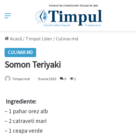
Meniu
Acasă
/
Timpul Liber
/
Culinar.md
CULINAR.MD
Somon Teriyaki
Timpul.md
9 iunie 2010
0
2
Ingrediente:
– 1 pahar orez alb
– 2 catraveti mari
– 1 ceapa verde