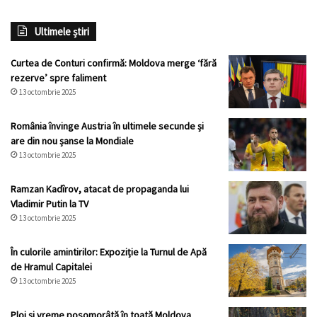
Ultimele știri
Curtea de Conturi confirmă: Moldova merge ‘fără
rezerve’ spre faliment
13 octombrie 2025
România învinge Austria în ultimele secunde și
are din nou șanse la Mondiale
13 octombrie 2025
Ramzan Kadîrov, atacat de propaganda lui
Vladimir Putin la TV
13 octombrie 2025
În culorile amintirilor: Expoziție la Turnul de Apă
de Hramul Capitalei
13 octombrie 2025
Ploi și vreme posomorâtă în toată Moldova