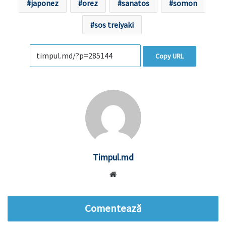
japonez
orez
sanatos
somon
sos treiyaki
Copy URL
Timpul.md
Website
Comentează