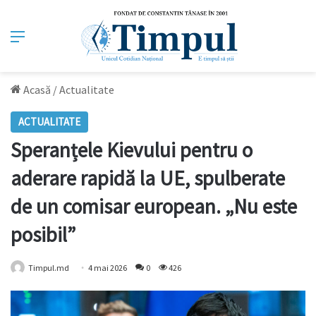
Meniu
Acasă
/
Actualitate
ACTUALITATE
Speranțele Kievului pentru o
aderare rapidă la UE, spulberate
de un comisar european. „Nu este
posibil”
Timpul.md
4 mai 2026
0
426