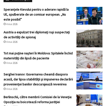
Speranțele Kievului pentru o aderare rapidă la
UE, spulberate de un comisar european. „Nu
este posibil”
4 mai 2026
Austria a expulzat trei diplomați ruși suspectați
de activități de spionaj
4 mai 2026
Tot mai puține nașteri în Moldova: Spitalele închid
maternități din lipsă de paciente
4 mai 2026
Serghei Ivanov: Guvernarea cheamă diaspora
acasă, dar lipsa stabilității și impunerea declarării
provenienței banilor descurajează revenirea
4 mai 2026
Berlinschii, către membrii Comisiei de la Veneția:
Opoziția nu boicotează reforma justiției