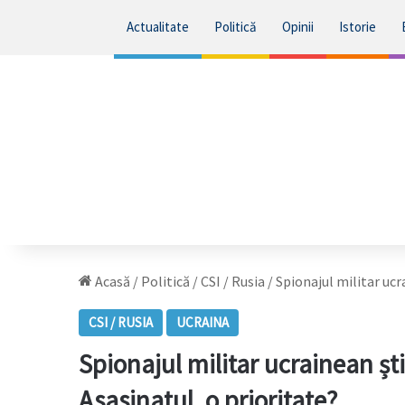
Actualitate
Politică
Opinii
Istorie
Acasă
/
Politică
/
CSI / Rusia
/
Spionajul militar ucr
CSI / RUSIA
UCRAINA
Spionajul militar ucrainean ști
Asasinatul, o prioritate?