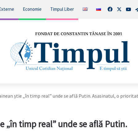
Facebook
X
You
Externe
Economie
Timpul Liber
ainean știe „în timp real” unde se află Putin. Asasinatul, o priorita
e „în timp real” unde se află Putin.