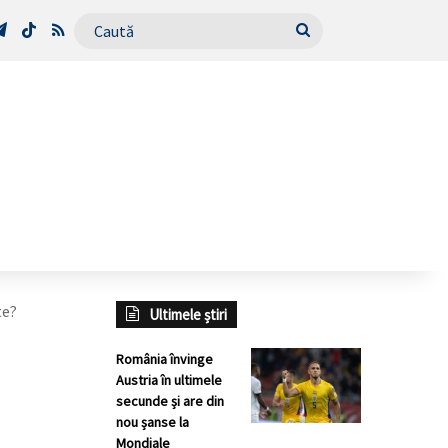
Tube
Telegram
TikTok
RSS
Caută
te?
Ultimele știri
România învinge
Austria în ultimele
secunde și are din
nou șanse la
Mondiale