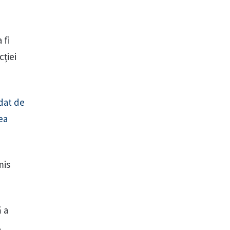
 fi
cției
dat de
ea
mis
ă a
.