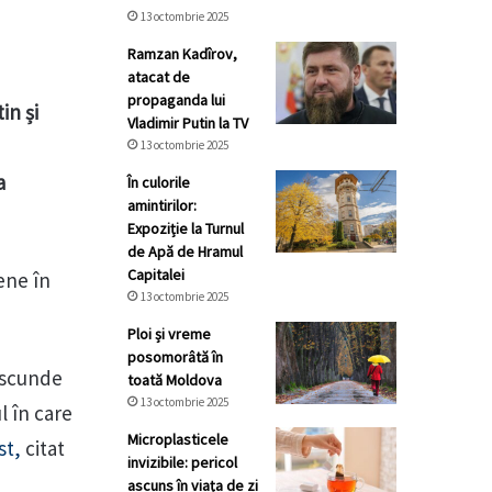
13 octombrie 2025
Ramzan Kadîrov,
atacat de
propaganda lui
in și
Vladimir Putin la TV
13 octombrie 2025
a
În culorile
amintirilor:
Expoziție la Turnul
de Apă de Hramul
Capitalei
nene în
13 octombrie 2025
Ploi și vreme
posomorâtă în
 ascunde
toată Moldova
13 octombrie 2025
l în care
Microplasticele
st,
citat
invizibile: pericol
ascuns în viața de zi