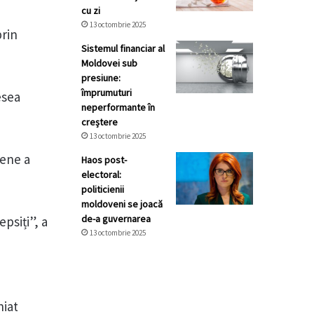
cu zi
13 octombrie 2025
prin
Sistemul financiar al
Moldovei sub
presiune:
împrumuturi
esea
neperformante în
creștere
13 octombrie 2025
nene a
Haos post-
electoral:
politicienii
moldoveni se joacă
de-a guvernarea
epsiți”, a
13 octombrie 2025
niat