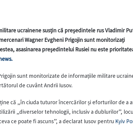
 militare ucrainene susțin că președintele rus Vladimir Put
mercenari Wagner Evgheni Prigojin sunt monitorizați
stea, asasinarea președintelui Rusiei nu este prioritate
news.
i Prigojin sunt monitorizate de informațiile militare ucrai
rtătorul de cuvânt Andrii Iusov.
ne că „în ciuda tuturor încercărilor și eforturilor de a
ilizării „diverselor tehnologii, inclusiv a dublurilor”, locu
 ceva ce poate fi ascuns”, a declarat Iusov pentru
Kyiv Po