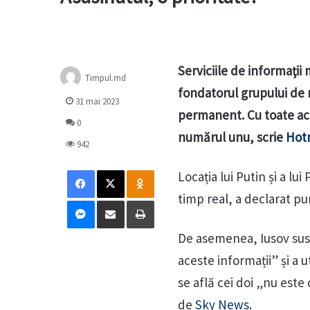
Serviciile de informaţii
Timpul.md
fondatorul grupului de 
31 mai 2023
permanent. Cu toate ace
0
numărul unu, scrie
Hot
942
Facebook
X
Odnoklassniki
Locația lui Putin și a lu
timp real, a declarat pu
Messenger
Distribuie prin mail
Tipărește
De asemenea, Iusov susți
aceste informații” și a ut
se află cei doi „nu este
de
Sky News
.