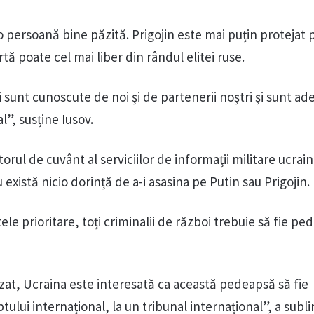
o persoană bine păzită. Prigojin este mai puțin protejat 
ă poate cel mai liber din rândul elitei ruse.
 sunt cunoscute de noi și de partenerii noștri și sunt ad
l”, susține Iusov.
orul de cuvânt al serviciilor de informaţii militare ucrai
 există nicio dorință de a-i asasina pe Putin sau Prigojin.
ele prioritare, toți criminalii de război trebuie să fie ped
ilizat, Ucraina este interesată ca această pedeapsă să fie
tului internațional, la un tribunal internațional”, a subli