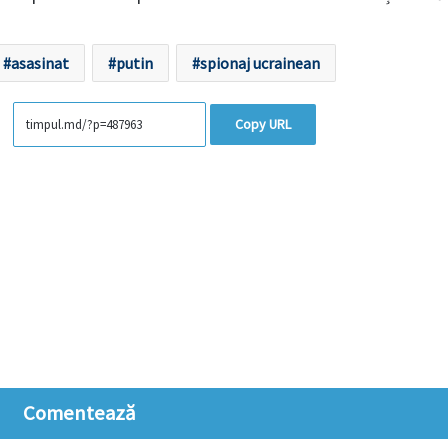
asasinat
putin
spionaj ucrainean
Copy URL
Comentează