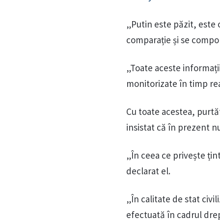
„Putin este păzit, este 
comparație și se comport
„Toate aceste informații
monitorizate în timp rea
Cu toate acestea, purtăt
insistat că în prezent nu
„În ceea ce privește țint
declarat el.
„În calitate de stat civ
efectuată în cadrul drep