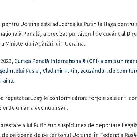
 pentru Ucraina este aducerea lui Putin la Haga pentru a
ațională Penală, a precizat purtătorul de cuvânt al Dire
a Ministerului Apărării din Ucraina.
 2023,
Curtea Penală Internațională (CPI) a emis un man
edintelui Rusiei, Vladimir Putin, acuzându-l de comiter
raina.
 repetat acuzațiile conform cărora forțele sale ar fi co
ziei de un an a vecinului său.
arestare a lui Putin sub suspiciunea de deportare ilegal
al de persoane de pe teritoriul Ucrainei în Federația Rusă