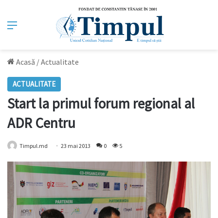
Meniu
Acasă
/
Actualitate
ACTUALITATE
Start la primul forum regional al
ADR Centru
Timpul.md
23 mai 2013
0
5