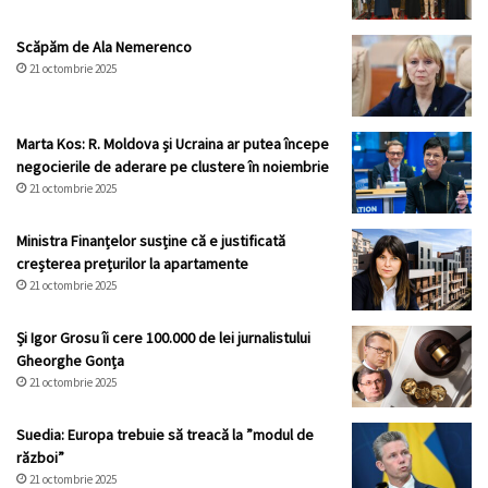
Scăpăm de Ala Nemerenco
21 octombrie 2025
Marta Kos: R. Moldova și Ucraina ar putea începe
negocierile de aderare pe clustere în noiembrie
21 octombrie 2025
Ministra Finanțelor susține că e justificată
creșterea prețurilor la apartamente
21 octombrie 2025
Și Igor Grosu îi cere 100.000 de lei jurnalistului
Gheorghe Gonța
21 octombrie 2025
Suedia: Europa trebuie să treacă la ”modul de
război”
21 octombrie 2025