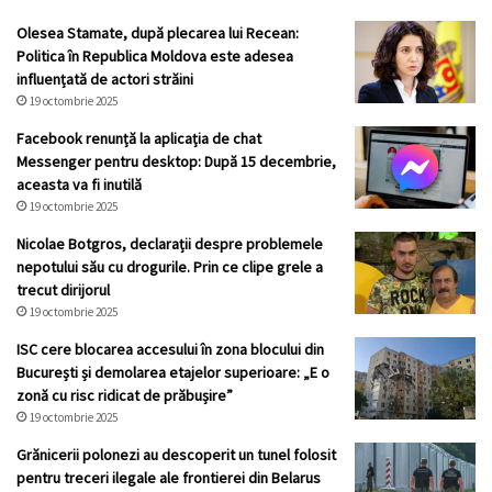
Olesea Stamate, după plecarea lui Recean:
Politica în Republica Moldova este adesea
influențată de actori străini
19 octombrie 2025
Facebook renunță la aplicația de chat
Messenger pentru desktop: După 15 decembrie,
aceasta va fi inutilă
19 octombrie 2025
Nicolae Botgros, declarații despre problemele
nepotului său cu drogurile. Prin ce clipe grele a
trecut dirijorul
19 octombrie 2025
ISC cere blocarea accesului în zona blocului din
București și demolarea etajelor superioare: „E o
zonă cu risc ridicat de prăbușire”
19 octombrie 2025
Grănicerii polonezi au descoperit un tunel folosit
pentru treceri ilegale ale frontierei din Belarus