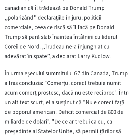
canadian că îl trădează pe Donald Trump
„polarizând” declarațiile în jurul politicii
comerciale, ceea ce riscă să îl facă pe Donald
Trump să pară slab înaintea întâlnirii cu liderul
Coreii de Nord. „Trudeau ne-a înjunghiat cu
adevărat în spate”, a declarat Larry Kudlow.
În urma eșecului summitului G7 din Canada, Trump
a tras concluzia: "Comerțul corect trebuie numit
acum comerț prostesc, dacă nu este reciproc". Într-
un alt text scurt, el a susținut că "Nu e corect față
de poporul american! Deficit comercial de 800 de
miliarde de dolari". "De ce ar trebui ca eu, ca
președinte al Statelor Unite, să permit țărilor să