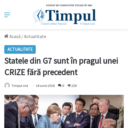
Meniu
Acasă
/
Actualitate
ACTUALITATE
Statele din G7 sunt în pragul unei
CRIZE fără precedent
Timpul.md
14 iunie 2018
0
228