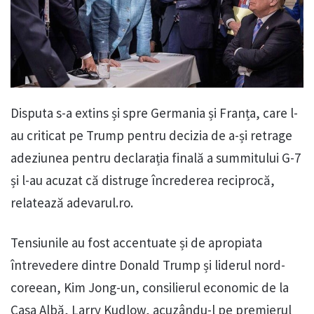
Disputa s-a extins și spre Germania și Franța, care l-
au criticat pe Trump pentru decizia de a-și retrage
adeziunea pentru declarația finală a summitului G-7
și l-au acuzat că distruge încrederea reciprocă,
relatează adevarul.ro.
Tensiunile au fost accentuate și de apropiata
întrevedere dintre Donald Trump și liderul nord-
coreean, Kim Jong-un, consilierul economic de la
Casa Albă, Larry Kudlow, acuzându-l pe premierul