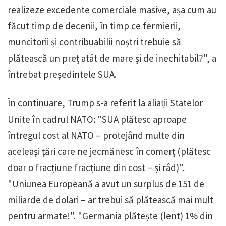
realizeze excedente comerciale masive, așa cum au
făcut timp de decenii, în timp ce fermierii,
muncitorii și contribuabilii noștri trebuie să
plătească un preț atât de mare și de inechitabil?", a
întrebat președintele SUA.
În continuare, Trump s-a referit la aliații Statelor
Unite în cadrul NATO: "SUA plătesc aproape
întregul cost al NATO – protejând multe din
aceleași țări care ne jecmănesc în comerț (plătesc
doar o fracțiune fracțiune din cost – și râd)".
"Uniunea Europeană a avut un surplus de 151 de
miliarde de dolari – ar trebui să plătească mai mult
pentru armate!". "Germania plătește (lent) 1% din