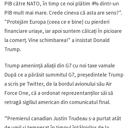
PIB către NATO, în timp ce noi plătim 4% dintr-un
PIB mult mai mare. Crede cineva că asta are sens?".
"Protejăm Europa (ceea ce e bine) cu pierderi
financiare uriașe, iar apoi suntem călcați în picioare
la comerț. Vine schimbarea!" a insistat Donald
Trump.
Trump amenință aliații din G7 cu noi taxe vamale
După ce a părăsit summitul G7, președintele Trump
a scris pe Twitter, de la bordul avionului său Air
Force One, că a ordonat reprezentanților săi să
retragă sigiliul american din comunicatul final.
”Premierul canadian Justin Trudeau s-a purtat atât
de umil și temperat în timpul întâlnirilor de la