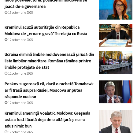
Haos post-electoral: politicienii moldoveni se
joacă de-a guvernarea
13 octombrie 2025
Kremlinul acuză autoritățile din Republica
Moldova de „eroare gravă” în relația cu Rusia
12 octombrie 2025
Ucraina elimină limbile moldovenească și rusă din
lista limbilor minoritare. Româna rămâne printre
limbile protejate de stat
12 octombrie 2025
Peskov sugerează că, dacă o rachetă Tomahawk
ar fi trasă asupra Rusiei, Moscova ar putea
răspunde nuclear
12 octombrie 2025
Kremlinul ameninţă voalat R. Moldova: Greșeala
asta a fost făcută deja de o altă țară și nu i-a
adus nimic bun
12 octombrie 2025