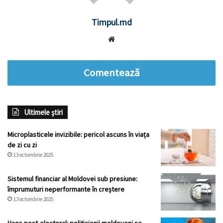
Timpul.md
Website
Comentează
Ultimele știri
Microplasticele invizibile: pericol ascuns în viața
de zi cu zi
13 octombrie 2025
Sistemul financiar al Moldovei sub presiune:
împrumuturi neperformante în creștere
13 octombrie 2025