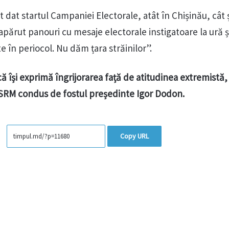
 dat startul Campaniei Electorale, atât în Chișinău, cât ș
părut panouri cu mesaje electorale instigatoare la ură și
 în periocol. Nu dăm țara străinilor”.
ă își exprimă îngrijorarea față de atitudinea extremistă, 
PSRM condus de fostul președinte Igor Dodon.
Copy URL