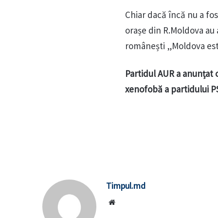
Chiar dacă încă nu a fost
orașe din R.Moldova au a
românești „Moldova este
Partidul AUR a anunțat c
xenofobă a partidului 
Timpul.md
Website