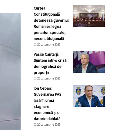
Curtea
Constituțională
detonează guvernul
României: legea
pensiilor speciale,
neconstituțională
20 octombrie 2025
Vasile Cantarji:
Suntem într-o criză
demografică de
proporții
20 octombrie 2025
Ion Ceban:
Guvernarea PAS
lasă în urmă
stagnare
economică și o
datorie dublată
20 octombrie 2025