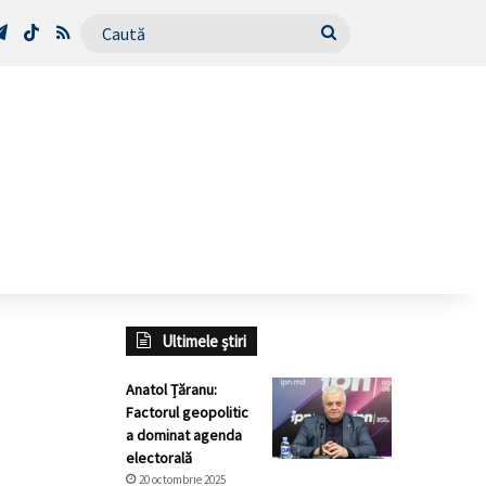
Tube
Telegram
TikTok
RSS
Caută
Ultimele știri
Anatol Țăranu:
Factorul geopolitic
a dominat agenda
electorală
20 octombrie 2025