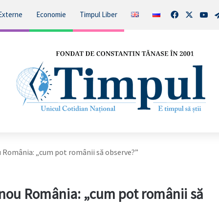
Facebook
X
You
Externe
Economie
Timpul Liber
 România: „cum pot românii să observe?”
nou România: „cum pot românii să