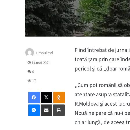
Fiind întrebat de jurnal
Timpul.md
toată țara prin care înd
14 mai 2021
pericol și că „doar româ
0
17
„Cum pot românii să obs
Facebook
X
Odnoklassniki
atentare asupra statalită
R.Moldova și acest lucru
Messenger
Distribuie prin mail
Tipărește
Nouă ne pare că nu-i per
chiar lungă, de aceea tr