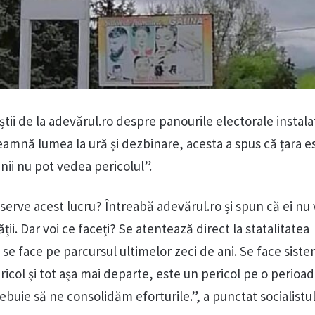
iștii de la adevărul.ro despre panourile electorale instala
eamnă lumea la ură și dezbinare, acesta a spus că țara e
nii nu pot vedea pericolul”.
erve acest lucru? Întreabă adevărul.ro și spun că ei nu
ții. Dar voi ce faceți? Se atentează direct la statalitatea
 se face pe parcursul ultimelor zeci de ani. Se face siste
icol și tot așa mai departe, este un pericol pe o perioa
ebuie să ne consolidăm eforturile.”, a punctat socialistu