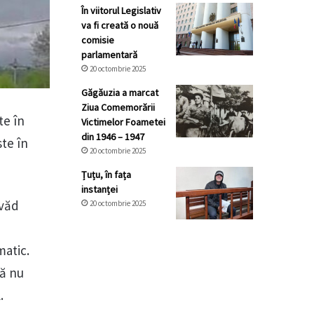
În viitorul Legislativ
va fi creată o nouă
comisie
parlamentară
20 octombrie 2025
Găgăuzia a marcat
Ziua Comemorării
te în
Victimelor Foametei
din 1946 – 1947
ste în
20 octombrie 2025
Țuțu, în fața
instanței
 văd
20 octombrie 2025
matic.
dă nu
l.