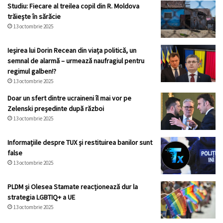
Studiu: Fiecare al treilea copil din R. Moldova
trăiește în sărăcie
13 octombrie 2025
Ieșirea lui Dorin Recean din viața politică, un
semnal de alarmă – urmează naufragiul pentru
regimul galben!?
13 octombrie 2025
Doar un sfert dintre ucraineni îl mai vor pe
Zelenski președinte după război
13 octombrie 2025
Informațiile despre TUX și restituirea banilor sunt
false
13 octombrie 2025
PLDM și Olesea Stamate reacționează dur la
strategia LGBTIQ+ a UE
13 octombrie 2025