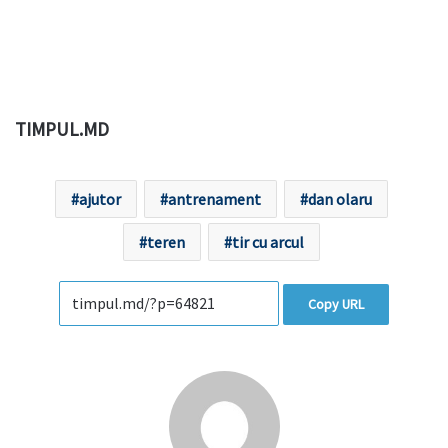
TIMPUL.MD
ajutor
antrenament
dan olaru
teren
tir cu arcul
Copy URL