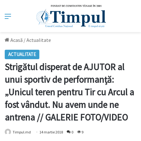
Meniu
Acasă
/
Actualitate
ACTUALITATE
Strigătul disperat de AJUTOR al
unui sportiv de performanță:
„Unicul teren pentru Tir cu Arcul a
fost vândut. Nu avem unde ne
antrena // GALERIE FOTO/VIDEO
Timpul.md
14 martie 2018
0
9