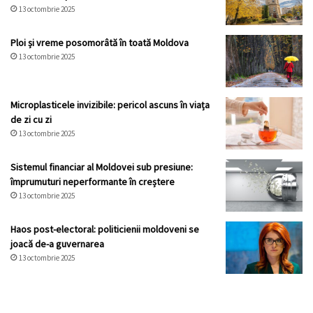
13 octombrie 2025
Ploi și vreme posomorâtă în toată Moldova
13 octombrie 2025
Microplasticele invizibile: pericol ascuns în viața
de zi cu zi
13 octombrie 2025
Sistemul financiar al Moldovei sub presiune:
împrumuturi neperformante în creștere
13 octombrie 2025
Haos post-electoral: politicienii moldoveni se
joacă de-a guvernarea
13 octombrie 2025