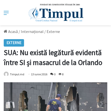
Meniu
Acasă
/
Internațional
/
Externe
EXTERNE
SUA: Nu există legătură evidentă
între SI și masacrul de la Orlando
Timpul.md
13 iunie 2016
0
8