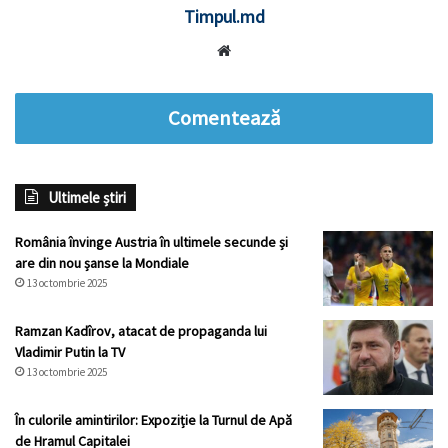
Timpul.md
Website
Comentează
Ultimele știri
România învinge Austria în ultimele secunde și
are din nou șanse la Mondiale
13 octombrie 2025
Ramzan Kadîrov, atacat de propaganda lui
Vladimir Putin la TV
13 octombrie 2025
În culorile amintirilor: Expoziție la Turnul de Apă
de Hramul Capitalei