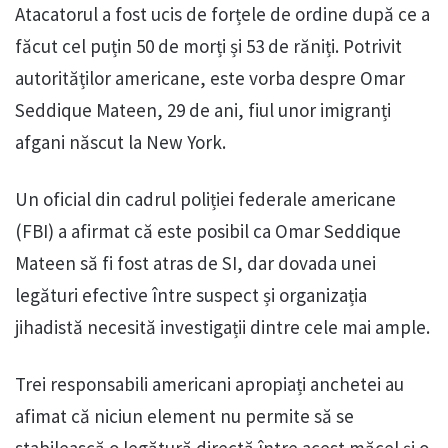
Atacatorul a fost ucis de forțele de ordine după ce a
făcut cel puțin 50 de morți și 53 de răniți. Potrivit
autorităților americane, este vorba despre Omar
Seddique Mateen, 29 de ani, fiul unor imigranți
afgani născut la New York.
Un oficial din cadrul poliției federale americane
(FBI) a afirmat că este posibil ca Omar Seddique
Mateen să fi fost atras de SI, dar dovada unei
legături efective între suspect și organizația
jihadistă necesită investigații dintre cele mai ample.
Trei responsabili americani apropiați anchetei au
afimat că niciun element nu permite să se
stabilească o legătură directă între acest măcel și o