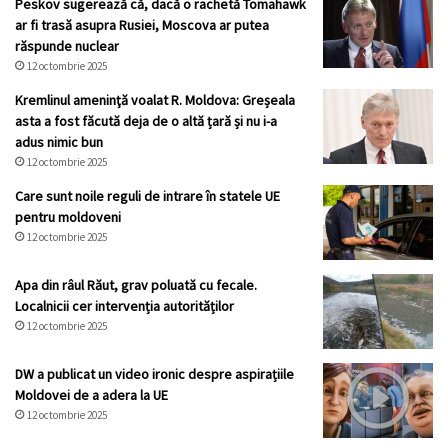
Peskov sugerează că, dacă o rachetă Tomahawk
ar fi trasă asupra Rusiei, Moscova ar putea
răspunde nuclear
12 octombrie 2025
Kremlinul ameninţă voalat R. Moldova: Greșeala
asta a fost făcută deja de o altă țară și nu i-a
adus nimic bun
12 octombrie 2025
Care sunt noile reguli de intrare în statele UE
pentru moldoveni
12 octombrie 2025
Apa din râul Răut, grav poluată cu fecale.
Localnicii cer intervenția autorităților
12 octombrie 2025
DW a publicat un video ironic despre aspirațiile
Moldovei de a adera la UE
12 octombrie 2025