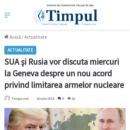
Meniu
Acasă
/
Actualitate
ACTUALITATE
SUA şi Rusia vor discuta miercuri
la Geneva despre un nou acord
privind limitarea armelor nucleare
Timpul.md
16 iulie 2019
0
16