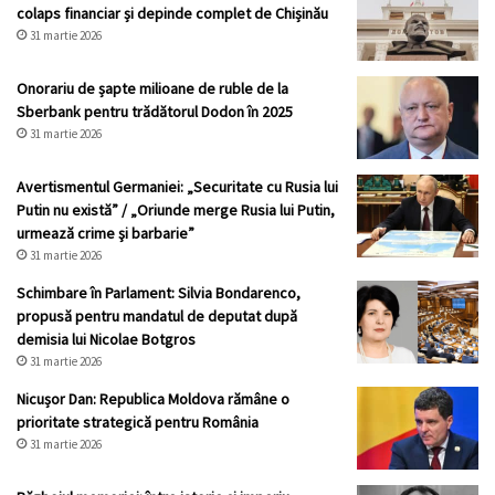
colaps financiar și depinde complet de Chișinău
31 martie 2026
Onorariu de șapte milioane de ruble de la
Sberbank pentru trădătorul Dodon în 2025
31 martie 2026
Avertismentul Germaniei: „Securitate cu Rusia lui
Putin nu există” / „Oriunde merge Rusia lui Putin,
urmează crime şi barbarie”
31 martie 2026
Schimbare în Parlament: Silvia Bondarenco,
propusă pentru mandatul de deputat după
demisia lui Nicolae Botgros
31 martie 2026
Nicușor Dan: Republica Moldova rămâne o
prioritate strategică pentru România
31 martie 2026