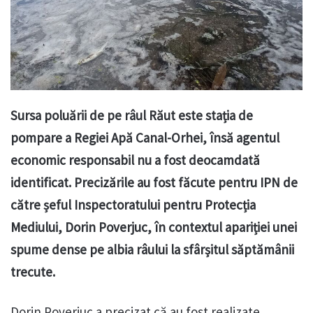
Sursa poluării de pe râul Răut este stația de
pompare a Regiei Apă Canal-Orhei, însă agentul
economic responsabil nu a fost deocamdată
identificat. Precizările au fost făcute pentru IPN de
către șeful Inspectoratului pentru Protecția
Mediului, Dorin Poverjuc, în contextul apariției unei
spume dense pe albia râului la sfârșitul săptămânii
trecute.
Dorin Poverjuc a precizat că au fost realizate