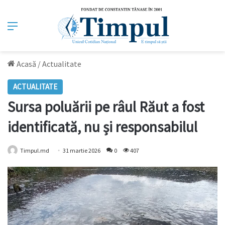
Meniu
Acasă
/
Actualitate
ACTUALITATE
Sursa poluării pe râul Răut a fost
identificată, nu și responsabilul
Timpul.md
31 martie 2026
0
407