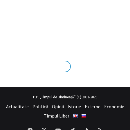
seks tecrübesinin ve üst
sex izle
seviye olduğu dışarıdan bakıldığı
P.P. „Timpul de Dimineață” (C) 2001-2025
Actualitate
Politică
Opinii
Istorie
Externe
Economie
Timpul Liber
Facebook
X
YouTube
Telegram
TikTok
RSS