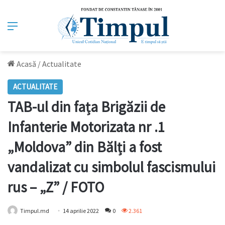
Meniu
Acasă
/
Actualitate
ACTUALITATE
TAB-ul din fața Brigăzii de
Infanterie Motorizata nr .1
„Moldova” din Bălți a fost
vandalizat cu simbolul fascismului
rus – „Z” / FOTO
Timpul.md
14 aprilie 2022
0
2.361