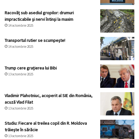
Racovăț sub asediul gropilor: drumuri
impracticabile și nervi întinși la maxim
14 octombrie 2025
Transportul rutier se scumpește!
14 octombrie 2025
Trump cere grațierea lui Bibi
13 octombrie 2025
Vladimir Plahotniuc, acoperit al SIE din România,
acuză Vlad Filat
13 octombrie 2025
Studiu: Fiecare al treilea copil din R. Moldova
trăiește în sărăcie
13 octombrie 2025