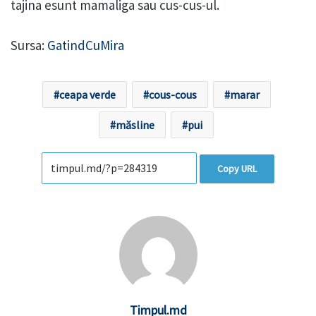
tajina esunt mamaliga sau cus-cus-ul.
Sursa:
GatindCuMira
ceapa verde
cous-cous
marar
măsline
pui
Copy URL
Timpul.md