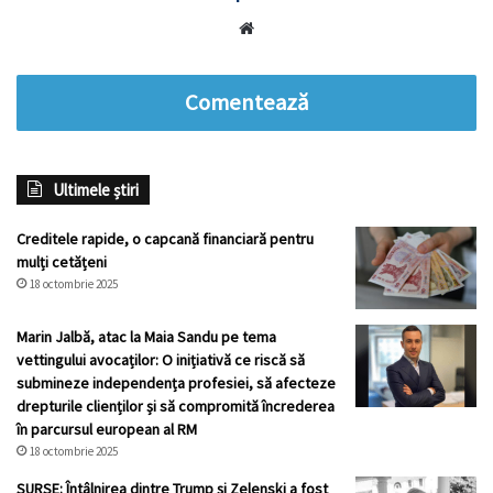
Website
Comentează
Ultimele știri
Creditele rapide, o capcană financiară pentru
mulți cetățeni
18 octombrie 2025
Marin Jalbă, atac la Maia Sandu pe tema
vettingului avocaților: O inițiativă ce riscă să
submineze independența profesiei, să afecteze
drepturile clienților și să compromită încrederea
în parcursul european al RM
18 octombrie 2025
SURSE: Întâlnirea dintre Trump și Zelenski a fost