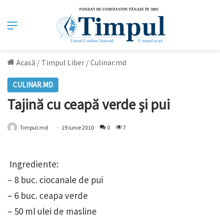
Meniu
Acasă
/
Timpul Liber
/
Culinar.md
CULINAR.MD
Tajină cu ceapă verde şi pui
Timpul.md
19 iunie 2010
0
7
Ingrediente:
– 8 buc. ciocanale de pui
– 6 buc. ceapa verde
– 50 ml ulei de masline