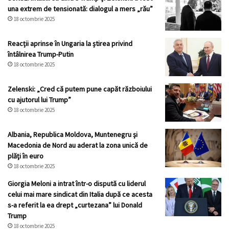
una extrem de tensionată: dialogul a mers „rău”
18 octombrie 2025
Reacții aprinse în Ungaria la știrea privind
întâlnirea Trump-Putin
18 octombrie 2025
Zelenski: „Cred că putem pune capăt războiului
cu ajutorul lui Trump”
18 octombrie 2025
Albania, Republica Moldova, Muntenegru şi
Macedonia de Nord au aderat la zona unică de
plăţi în euro
18 octombrie 2025
Giorgia Meloni a intrat într-o dispută cu liderul
celui mai mare sindicat din Italia după ce acesta
s-a referit la ea drept „curtezana” lui Donald
Trump
18 octombrie 2025