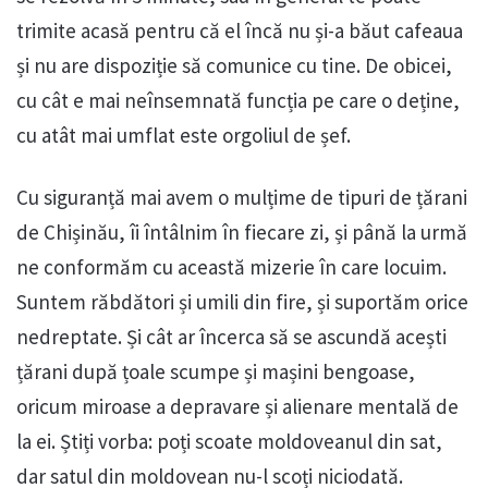
trimite acasă pentru că el încă nu și-a băut cafeaua
și nu are dispoziție să comunice cu tine. De obicei,
cu cât e mai neînsemnată funcția pe care o deține,
cu atât mai umflat este orgoliul de șef.
Cu siguranță mai avem o mulțime de tipuri de țărani
de Chișinău, îi întâlnim în fiecare zi, și până la urmă
ne conformăm cu această mizerie în care locuim.
Suntem răbdători și umili din fire, și suportăm orice
nedreptate. Și cât ar încerca să se ascundă acești
țărani după țoale scumpe și mașini bengoase,
oricum miroase a depravare și alienare mentală de
la ei. Știți vorba: poți scoate moldoveanul din sat,
dar satul din moldovean nu-l scoți niciodată.