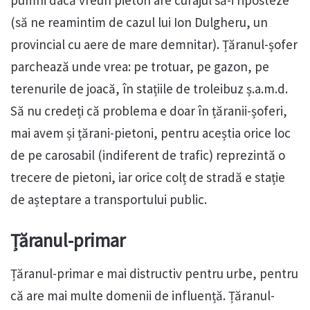
(să ne reamintim de cazul lui Ion Dulgheru, un
provincial cu aere de mare demnitar). Țăranul-șofer
parchează unde vrea: pe trotuar, pe gazon, pe
terenurile de joacă, în stațiile de troleibuz ș.a.m.d.
Să nu credeți că problema e doar în țăranii-șoferi,
mai avem și țărani-pietoni, pentru aceștia orice loc
de pe carosabil (indiferent de trafic) reprezintă o
trecere de pietoni, iar orice colț de stradă e stație
de așteptare a transportului public.
Țăranul-primar
Țăranul-primar e mai distructiv pentru urbe, pentru
că are mai multe domenii de influență. Țăranul-