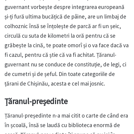
guvernant vorbește despre integrarea europeană
și-ți fură ultima bucățică de pâine, are un limbaj de
colhoznic însă se înțolește de parcă ar fi un șeic,
circulă cu suta de kilometri la oră pentru că se
grăbește la cină, te poate omorî și o va face dacă va
fi cazul, pentru că știe că va fi achitat. Țăranul-
guvernant nu se conduce de constituție, de legi, ci
de cumetri și de șeful. Din toate categoriile de
țărani de Chișinău, acesta e cel mai josnic.
Țăranul-președinte
Țăranul-președinte n-a mai citit o carte de când era
în școală, însă se laudă cu biblioteca enormă de