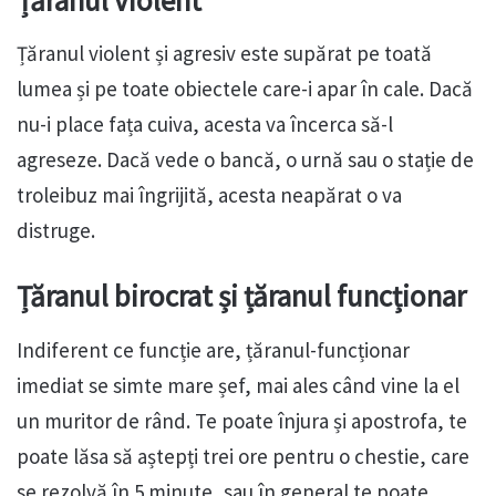
Țăranul violent și agresiv este supărat pe toată
lumea și pe toate obiectele care-i apar în cale. Dacă
nu-i place fața cuiva, acesta va încerca să-l
agreseze. Dacă vede o bancă, o urnă sau o stație de
troleibuz mai îngrijită, acesta neapărat o va
distruge.
Țăranul birocrat și țăranul funcționar
Indiferent ce funcție are, țăranul-funcționar
imediat se simte mare șef, mai ales când vine la el
un muritor de rând. Te poate înjura și apostrofa, te
poate lăsa să aștepți trei ore pentru o chestie, care
se rezolvă în 5 minute, sau în general te poate