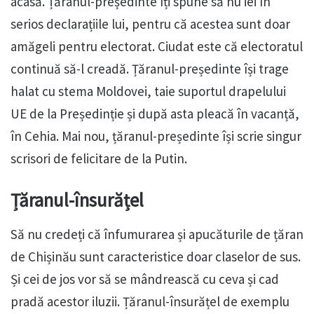
acasă. Țăranul-președinte îți spune să nu iei în
serios declarațiile lui, pentru că acestea sunt doar
amăgeli pentru electorat. Ciudat este că electoratul
continuă să-l creadă. Țăranul-președinte își trage
halat cu stema Moldovei, taie suportul drapelului
UE de la Președinție și după asta pleacă în vacanță,
în Cehia. Mai nou, țăranul-președinte își scrie singur
scrisori de felicitare de la Putin.
Țăranul-însurățel
Să nu credeți că înfumurarea și apucăturile de țăran
de Chișinău sunt caracteristice doar claselor de sus.
Și cei de jos vor să se mândrească cu ceva și cad
pradă acestor iluzii. Țăranul-însurățel de exemplu