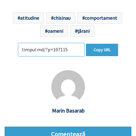
atitudine
chisinau
comportament
oameni
țărani
Copy URL
Marin Basarab
Comentează