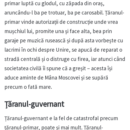
primar luptă cu glodul, cu zăpada din oraș,
aruncându-l ba pe trotuar, ba pe carosabil. Țăranul-
primar vinde autorizații de construcție unde vrea
mușchiul lui, promite una și face alta, bea prin
garaje pe muzică rusească și după asta vorbește cu
lacrimi în ochi despre Unire, se apucă de reparat o
stradă centrală și o distruge cu firea, iar atunci când
societatea civilă îi spune că a greșit – acesta își
aduce aminte de Mâna Moscovei și se supără
precum o fată mare.
Țăranul-guvernant
Țăranul-guvernant e la fel de catastrofal precum
țăranul-primar, poate și mai mult. Țăranul-