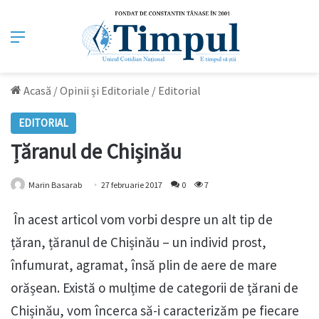
Meniu
Acasă
/
Opinii și Editoriale
/
Editorial
EDITORIAL
Țăranul de Chișinău
Marin Basarab
27 februarie 2017
0
7
În acest articol vom vorbi despre un alt tip de
țăran, țăranul de Chișinău – un individ prost,
înfumurat, agramat, însă plin de aere de mare
orășean. Există o mulțime de categorii de țărani de
Chișinău, vom încerca să-i caracterizăm pe fiecare