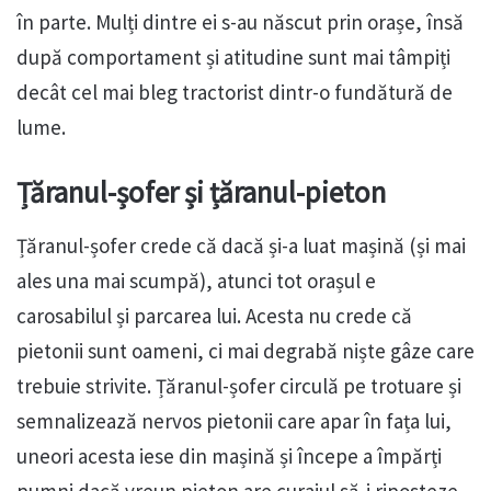
în parte. Mulți dintre ei s-au născut prin orașe, însă
după comportament și atitudine sunt mai tâmpiți
decât cel mai bleg tractorist dintr-o fundătură de
lume.
Țăranul-șofer și țăranul-pieton
Țăranul-șofer crede că dacă și-a luat mașină (și mai
ales una mai scumpă), atunci tot orașul e
carosabilul și parcarea lui. Acesta nu crede că
pietonii sunt oameni, ci mai degrabă niște gâze care
trebuie strivite. Țăranul-șofer circulă pe trotuare și
semnalizează nervos pietonii care apar în fața lui,
uneori acesta iese din mașină și începe a împărți
pumni dacă vreun pieton are curajul să-i riposteze