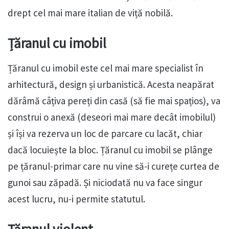
drept cel mai mare italian de viță nobilă.
Țăranul cu imobil
Țăranul cu imobil este cel mai mare specialist în
arhitectură, design și urbanistică. Acesta neapărat
dărâmă câțiva pereți din casă (să fie mai spațios), va
construi o anexă (deseori mai mare decât imobilul)
și își va rezerva un loc de parcare cu lacăt, chiar
dacă locuiește la bloc. Țăranul cu imobil se plânge
pe țăranul-primar care nu vine să-i curețe curtea de
gunoi sau zăpadă. Și niciodată nu va face singur
acest lucru, nu-i permite statutul.
Țăranul violent