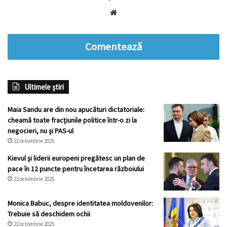
Website
Comentează
Ultimele știri
Maia Sandu are din nou apucături dictatoriale:
cheamă toate fracţiunile politice într-o zi la
negocieri, nu şi PAS-ul
22 octombrie 2025
Kievul și liderii europeni pregătesc un plan de
pace în 12 puncte pentru încetarea războiului
22 octombrie 2025
Monica Babuc, despre identitatea moldovenilor:
Trebuie să deschidem ochii
22 octombrie 2025