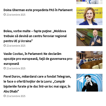
Doina Gherman este președinta PAS în Parlament
22 octombrie 2025
Bolea, vorbe multe – fapte puține: „Moldova
trebuie să devină un centru feroviar regional
pentru UE și Ucraina”
22 octombrie 2025
Vasile Costiuc, în Parlament: Ne declarăm
opoziție pro-europeană, față de guvernarea pro-
europeană
22 octombrie 2025
Pavel Durov, miliardarul care a fondat Telegram,
le face o ofertă hoților de la Luvru: „Cumpăr
bijuteriile furate și le duc într-un loc mai sigur, în
Abu Dhabi”
22 octombrie 2025