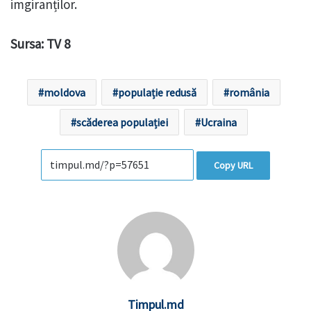
imgiranților.
Sursa: TV 8
moldova
populație redusă
românia
scăderea populației
Ucraina
Copy URL
Timpul.md