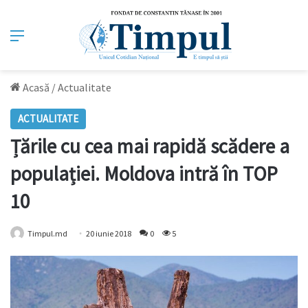
Meniu
Acasă
/
Actualitate
ACTUALITATE
Țările cu cea mai rapidă scădere a
populației. Moldova intră în TOP
10
Timpul.md
20 iunie 2018
0
5