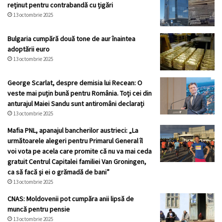
reținut pentru contrabandă cu țigări
13 octombrie 2025
Bulgaria cumpără două tone de aur înaintea
adoptării euro
13 octombrie 2025
George Scarlat, despre demisia lui Recean: O
veste mai puțin bună pentru România. Toți cei din
anturajul Maiei Sandu sunt antiromâni declarați
13 octombrie 2025
Mafia PNL, apanajul bancherilor austrieci: „La
următoarele alegeri pentru Primarul General îl
voi vota pe acela care promite că nu va mai ceda
gratuit Centrul Capitalei familiei Van Groningen,
ca să facă și ei o grămadă de bani”
13 octombrie 2025
CNAS: Moldovenii pot cumpăra anii lipsă de
muncă pentru pensie
13 octombrie 2025