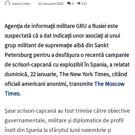
Ioana Crețu
23 ianuarie 2023
0
313
Agenția de informații militare GRU a Rusiei este
suspectată că a dat indicații unor asociați ai unui
grup militant de supremație albă din Sankt
Petersburg pentru a desfășura o recentă campanie
de scrisori-capcană cu explozibil în Spania, a relatat
duminică, 22 ianuarie, The New York Times, citând
oficiali americani anonimi, transmite
The Moscow
Times
.
Șase scrisori-capcană au fost trimise către obiective
guvernamentale, militare și diplomatice de profil
înalt din Spania la sfârșitul lunii noiembrie și