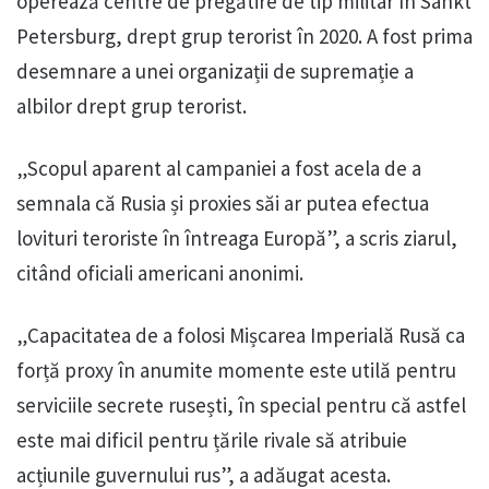
operează centre de pregătire de tip militar în Sankt
Petersburg, drept grup terorist în 2020. A fost prima
desemnare a unei organizații de supremație a
albilor drept grup terorist.
„Scopul aparent al campaniei a fost acela de a
semnala că Rusia și proxies săi ar putea efectua
lovituri teroriste în întreaga Europă”, a scris ziarul,
citând oficiali americani anonimi.
„Capacitatea de a folosi Mișcarea Imperială Rusă ca
forță proxy în anumite momente este utilă pentru
serviciile secrete rusești, în special pentru că astfel
este mai dificil pentru țările rivale să atribuie
acțiunile guvernului rus”, a adăugat acesta.