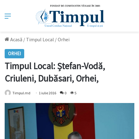
Meniu
Acasă
/
Timpul Local
/
Orhei
ORHEI
Timpul Local: Ștefan-Vodă,
Criuleni, Dubăsari, Orhei,
Timpul.md
1 iulie 2016
0
5