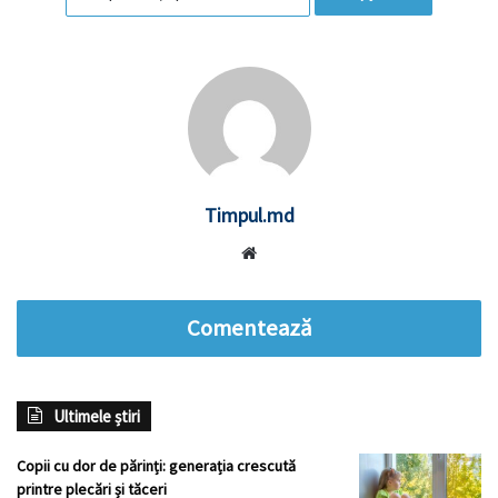
Timpul.md
Website
Comentează
Ultimele știri
Copii cu dor de părinți: generația crescută
printre plecări și tăceri