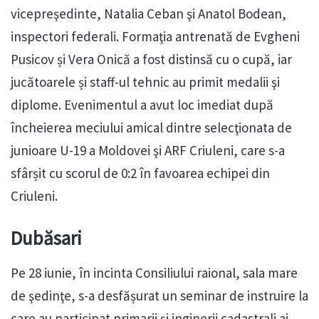
vicepreşedinte, Natalia Ceban şi Anatol Bodean,
inspectori federali. Formaţia antrenată de Evgheni
Pusicov și Vera Onică a fost distinsă cu o cupă, iar
jucătoarele și staff-ul tehnic au primit medalii şi
diplome. Evenimentul a avut loc imediat după
încheierea meciului amical dintre selecţionata de
junioare U-19 a Moldovei şi ARF Criuleni, care s-a
sfârșit cu scorul de 0:2 în favoarea echipei din
Criuleni.
Dubăsari
Pe 28 iunie, în incinta Consiliului raional, sala mare
de şedinţe, s-a desfășurat un seminar de instruire la
care au participat primarii şi inginerii cadastrali ai