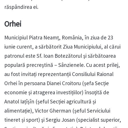
răspândirea ei.
Orhei
Municipiul Piatra Neamț, România, în ziua de 23
iunie curent, a sărbătorit Ziua Municipiului, al cărui
patronul este Sf. Ioan Botezătorul şi sărbătoarea
populară precreştină – Sânzienele. Cu acest prilej,
au fost invitați reprezentanții Consiliului Raional
Orhei în persoana Dianei Croitoru (șefa Secție
economie și atragerea investițiilor) însoţită de
Anatol Iațîșîn (șeful Secției agricultură și
alimentație), Victor Gherman (șeful Serviciului
tineret și sport) şi Sergiu Josan (specialist superior,