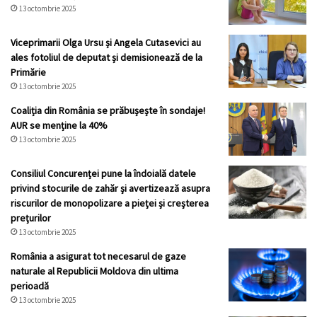
13 octombrie 2025
Viceprimarii Olga Ursu și Angela Cutasevici au
ales fotoliul de deputat și demisionează de la
Primărie
13 octombrie 2025
Coaliția din România se prăbușește în sondaje!
AUR se menține la 40%
13 octombrie 2025
Consiliul Concurenței pune la îndoială datele
privind stocurile de zahăr şi avertizează asupra
riscurilor de monopolizare a pieţei şi creşterea
preţurilor
13 octombrie 2025
România a asigurat tot necesarul de gaze
naturale al Republicii Moldova din ultima
perioadă
13 octombrie 2025