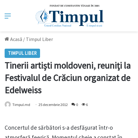
Meniu
Acasă
/
Timpul Liber
TIMPUL LIBER
Tinerii artiști moldoveni, reuniţi la
Festivalul de Crăciun organizat de
Edelweiss
Timpul.md
25 decembrie 2012
0
6
Concertul de sărbători s-a desfăşurat într-o
atmosferă feerică. Momentul cheie a constat în