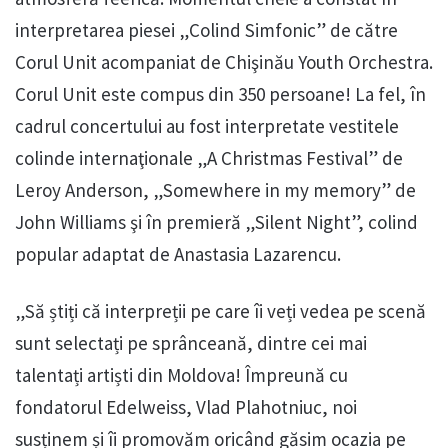
interpretarea piesei „Colind Simfonic” de către
Corul Unit acompaniat de Chişinău Youth Orchestra.
Corul Unit este compus din 350 persoane! La fel, în
cadrul concertului au fost interpretate vestitele
colinde internaţionale „A Christmas Festival” de
Leroy Anderson, „Somewhere in my memory” de
John Williams şi în premieră „Silent Night”, colind
popular adaptat de Anastasia Lazarencu.
„Să știți că interpreții pe care îi veți vedea pe scenă
sunt selectați pe sprânceană, dintre cei mai
talentați artiști din Moldova! Împreună cu
fondatorul Edelweiss, Vlad Plahotniuc, noi
susținem și îi promovăm oricând găsim ocazia pe