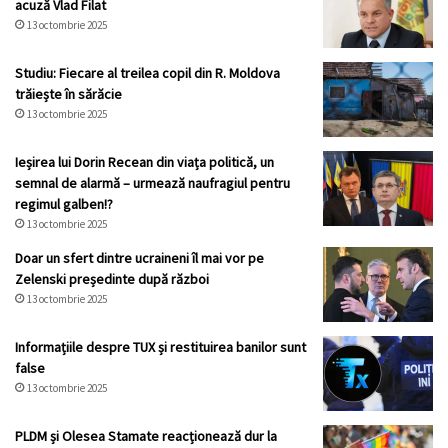
acuză Vlad Filat
13 octombrie 2025
Studiu: Fiecare al treilea copil din R. Moldova
trăiește în sărăcie
13 octombrie 2025
Ieșirea lui Dorin Recean din viața politică, un
semnal de alarmă – urmează naufragiul pentru
regimul galben!?
13 octombrie 2025
Doar un sfert dintre ucraineni îl mai vor pe
Zelenski președinte după război
13 octombrie 2025
Informațiile despre TUX și restituirea banilor sunt
false
13 octombrie 2025
PLDM și Olesea Stamate reacționează dur la