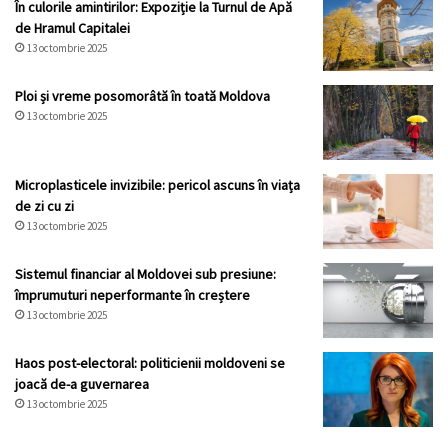
În culorile amintirilor: Expoziție la Turnul de Apă
de Hramul Capitalei
13 octombrie 2025
Ploi și vreme posomorâtă în toată Moldova
13 octombrie 2025
Microplasticele invizibile: pericol ascuns în viața
de zi cu zi
13 octombrie 2025
Sistemul financiar al Moldovei sub presiune:
împrumuturi neperformante în creștere
13 octombrie 2025
Haos post-electoral: politicienii moldoveni se
joacă de-a guvernarea
13 octombrie 2025