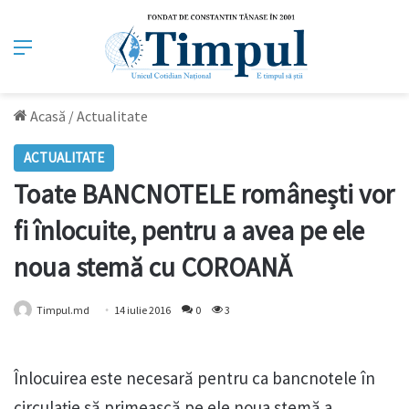
Meniu
Acasă
/
Actualitate
ACTUALITATE
Toate BANCNOTELE românești vor
fi înlocuite, pentru a avea pe ele
noua stemă cu COROANĂ
Timpul.md
14 iulie 2016
0
3
Înlocuirea este necesară pentru ca bancnotele în
circulație să primească pe ele noua stemă a