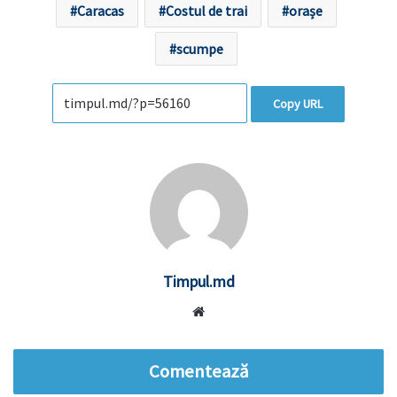
Caracas
Costul de trai
orașe
scumpe
Copy URL
Timpul.md
Website
Comentează