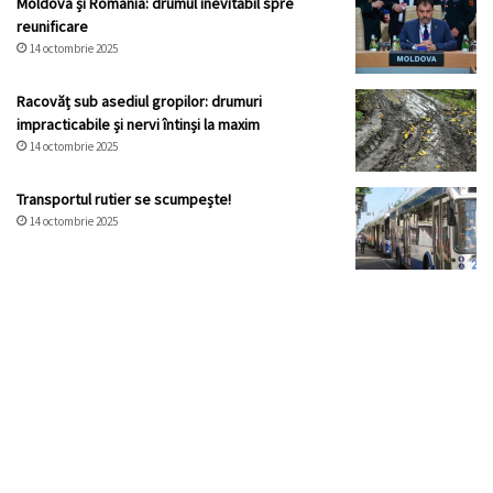
Moldova și România: drumul inevitabil spre
reunificare
14 octombrie 2025
Racovăț sub asediul gropilor: drumuri
impracticabile și nervi întinși la maxim
14 octombrie 2025
Transportul rutier se scumpește!
14 octombrie 2025