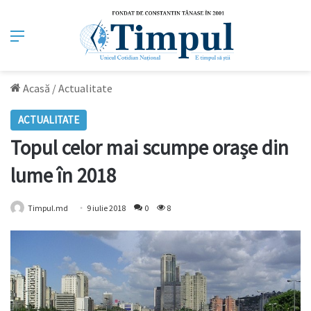
Meniu
Acasă
/
Actualitate
ACTUALITATE
Topul celor mai scumpe orașe din
lume în 2018
Timpul.md
9 iulie 2018
0
8