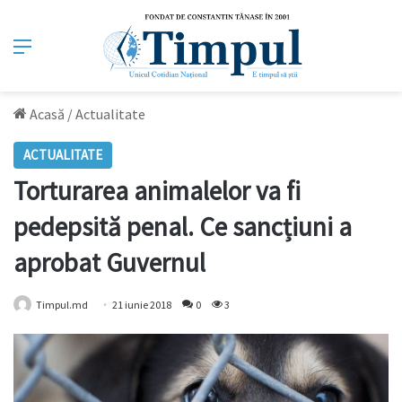
Meniu
Acasă
/
Actualitate
ACTUALITATE
Torturarea animalelor va fi
pedepsită penal. Ce sancțiuni a
aprobat Guvernul
Timpul.md
21 iunie 2018
0
3