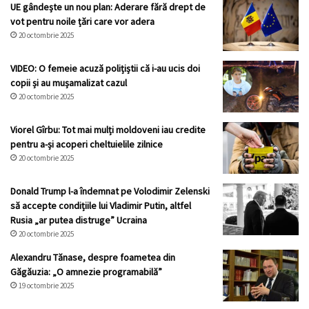
UE gândește un nou plan: Aderare fără drept de
vot pentru noile țări care vor adera
20 octombrie 2025
VIDEO: O femeie acuză polițiștii că i-au ucis doi
copii și au mușamalizat cazul
20 octombrie 2025
Viorel Gîrbu: Tot mai mulți moldoveni iau credite
pentru a-și acoperi cheltuielile zilnice
20 octombrie 2025
Donald Trump l-a îndemnat pe Volodimir Zelenski
să accepte condițiile lui Vladimir Putin, altfel
Rusia „ar putea distruge” Ucraina
20 octombrie 2025
Alexandru Tănase, despre foametea din
Găgăuzia: „O amnezie programabilă”
19 octombrie 2025