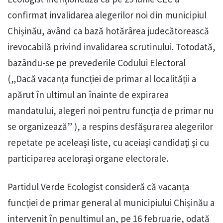
confirmat invalidarea alegerilor noi din municipiul
Chișinău, având ca bază hotărârea judecătorească
irevocabilă privind invalidarea scrutinului. Totodată,
bazându-se pe prevederile Codului Electoral
(„Dacă vacanța funcției de primar al localității a
apărut în ultimul an înainte de expirarea
mandatului, alegeri noi pentru funcția de primar nu
se organizează” ), a respins desfășurarea alegerilor
repetate pe aceleași liste, cu aceiași candidați și cu
participarea acelorași organe electorale.
Partidul Verde Ecologist consideră că vacanța
funcției de primar general al municipiului Chișinău a
intervenit în penultimul an, pe 16 februarie, odată