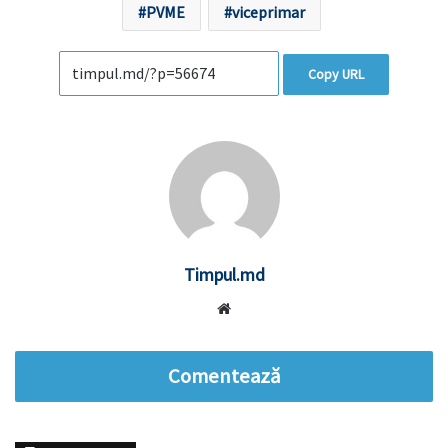
PVME
viceprimar
Copy URL
Timpul.md
Website
Comentează