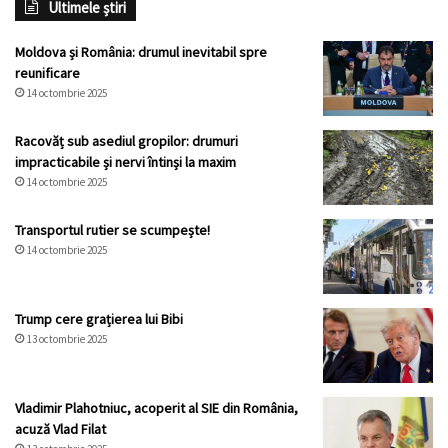
Ultimele știri
Moldova și România: drumul inevitabil spre
reunificare
14 octombrie 2025
Racovăț sub asediul gropilor: drumuri
impracticabile și nervi întinși la maxim
14 octombrie 2025
Transportul rutier se scumpește!
14 octombrie 2025
Trump cere grațierea lui Bibi
13 octombrie 2025
Vladimir Plahotniuc, acoperit al SIE din România,
acuză Vlad Filat