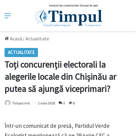
Meniu
Acasă
/
Actualitate
ACTUALITATE
Toți concurenții electorali la
alegerile locale din Chișinău ar
putea să ajungă viceprimari?
Timpul.md
2 iulie 2018
0
8
Într-un comunicat de presă, Partidul Verde
Ecologist menționează că pe 29 iunie CEC a