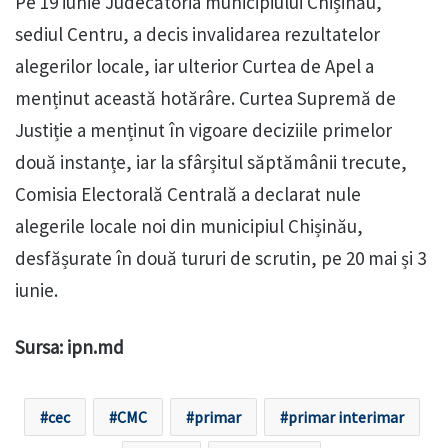
Pe 19 iunie Judecătoria municipiului Chișinău,
sediul Centru, a decis invalidarea rezultatelor
alegerilor locale, iar ulterior Curtea de Apel a
menținut această hotărâre. Curtea Supremă de
Justiție a menținut în vigoare deciziile primelor
două instanțe, iar la sfârșitul săptămânii trecute,
Comisia Electorală Centrală a declarat nule
alegerile locale noi din municipiul Chișinău,
desfășurate în două tururi de scrutin, pe 20 mai și 3
iunie.
Sursa: ipn.md
cec
CMC
primar
primar interimar