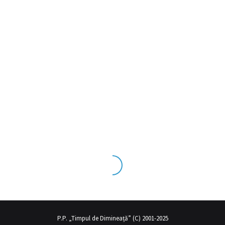
ks tecrübesinin ve üst
sex izle
seviye olduğu dışarıdan bakıldığınd
P.P. „Timpul de Dimineață” (C) 2001-2025