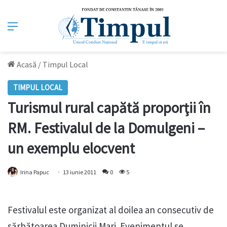
Meniu
Acasă
/
Timpul Local
TIMPUL LOCAL
Turismul rural capătă proporţii în
RM. Festivalul de la Domulgeni –
un exemplu elocvent
Irina Papuc
13 iunie 2011
0
5
Festivalul este organizat al doilea an consecutiv de
sărbătoarea Duminicii Mari. Evenimentul se