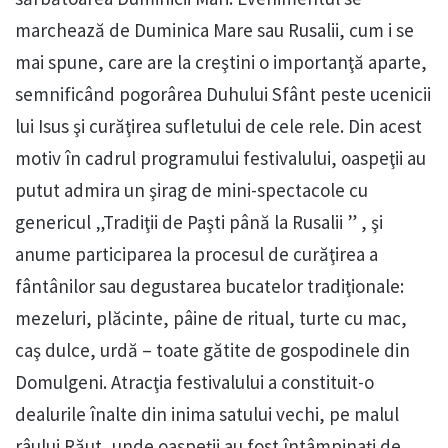
marchează de Duminica Mare sau Rusalii, cum i se
mai spune, care are la creştini o importanţă aparte,
semnificând pogorârea Duhului Sfânt peste ucenicii
lui Isus şi curăţirea sufletului de cele rele. Din acest
motiv în cadrul programului festivalului, oaspeţii au
putut admira un şirag de mini-spectacole cu
genericul „Tradiţii de Paşti până la Rusalii ” , şi
anume participarea la procesul de curăţirea a
fântânilor sau degustarea bucatelor tradiţionale:
mezeluri, plăcinte, pâine de ritual, turte cu mac,
caş dulce, urdă – toate gătite de gospodinele din
Domulgeni. Atracţia festivalului a constituit-o
dealurile înalte din inima satului vechi, pe malul
râului Răut, unde oaspeţii au fost întâmpinaţi de