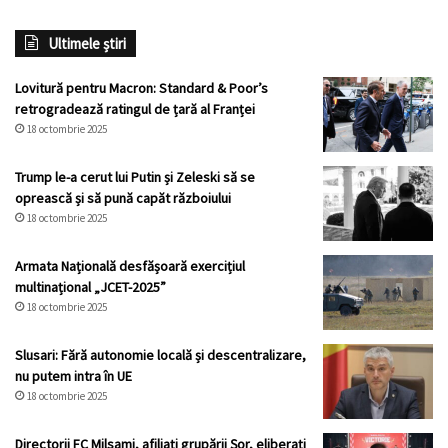
Ultimele știri
Lovitură pentru Macron: Standard & Poor’s
retrogradează ratingul de țară al Franței
18 octombrie 2025
Trump le-a cerut lui Putin și Zeleski să se
oprească și să pună capăt războiului
18 octombrie 2025
Armata Națională desfășoară exercițiul
multinațional „JCET-2025”
18 octombrie 2025
Slusari: Fără autonomie locală și descentralizare,
nu putem intra în UE
18 octombrie 2025
Directorii FC Milsami, afiliați grupării Șor, eliberați