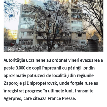
Autorităţile ucrainene au ordonat vineri evacuarea a
peste 3.000 de copii împreună cu părinţii lor din
aproximativ patruzeci de localităţi din regiunile
Zaporojie şi Dnipropetrovsk, unde forţele ruse au
înregistrat progrese în ultimele luni, transmite
Agerpres, care citează France Presse.