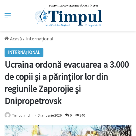
Meniu
Acasă
/
Internațional
INTERNAȚIONAL
Ucraina ordonă evacuarea a 3.000
de copii şi a părinţilor lor din
regiunile Zaporojie şi
Dnipropetrovsk
Timpul.md
3 ianuarie 2026
0
340