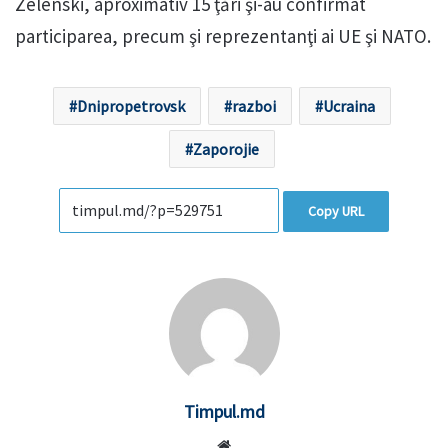
Zelenski, aproximativ 15 ţări şi-au confirmat
participarea, precum şi reprezentanţi ai UE şi NATO.
Dnipropetrovsk
razboi
Ucraina
Zaporojie
Copy URL
Timpul.md
Website