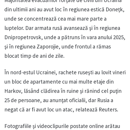
Majoritatea evacuărilor forţate de civili din Ucraina
din ultimii ani au avut loc în regiunea estică Doneţk,
unde se concentrează cea mai mare parte a
luptelor. Dar armata rusă avansează şi în regiunea
Dnipropetrovsk, unde a pătruns în vara anului 2025,
şi în regiunea Zaporojie, unde frontul a rămas
blocat timp de ani de zile.
În nord-estul Ucrainei, rachete ruseşti au lovit vineri
un bloc de apartamente cu mai multe etaje din
Harkov, lăsând clădirea în ruine şi rănind cel puţin
25 de persoane, au anunţat oficialii, dar Rusia a
negat că ar fi avut loc un atac, relatează Reuters.
Fotografiile şi videoclipurile postate online arătau