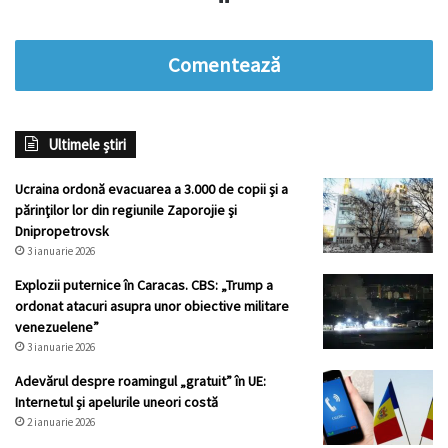
Comentează
Ultimele știri
Ucraina ordonă evacuarea a 3.000 de copii şi a
părinţilor lor din regiunile Zaporojie şi
Dnipropetrovsk
3 ianuarie 2026
Explozii puternice în Caracas. CBS: „Trump a
ordonat atacuri asupra unor obiective militare
venezuelene”
3 ianuarie 2026
Adevărul despre roamingul „gratuit” în UE:
Internetul și apelurile uneori costă
2 ianuarie 2026