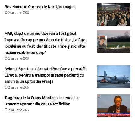
Revelionul în Coreea de Nord, în imagini
2 ianuarie 2026
MAE, după ce un moldovean a fost găsit
împușcat în cap pe un câmp din Italia: „La fața
locului nu au fost identificate arme și nici alte
leziuni vizibile pe corp”
2 ianuarie 2026
Avionul Spartan al Armatei Române a plecat în
Elveţia, pentru a transporta şase pacienţi cu
arsuri la un spital din Franţa
2 ianuarie 2026
Tragedia de la Crans-Montana. Incendiul a
izbucnit aparent din cauza artificiilor
2 ianuarie 2026