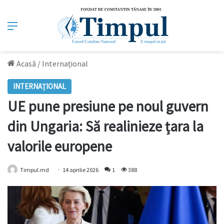
Meniu
Acasă
/
Internațional
INTERNAȚIONAL
UE pune presiune pe noul guvern
din Ungaria: Să realinieze țara la
valorile europene
Timpul.md
14 aprilie 2026
1
388