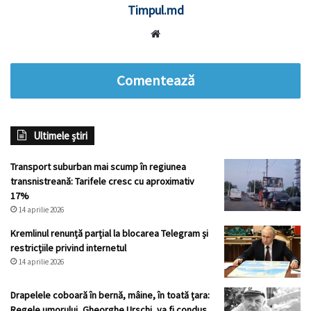
Timpul.md
Website
Comentează
Ultimele știri
Transport suburban mai scump în regiunea
transnistreană: Tarifele cresc cu aproximativ
17%
14 aprilie 2026
Kremlinul renunță parțial la blocarea Telegram și
restricțiile privind internetul
14 aprilie 2026
Drapelele coboară în bernă, mâine, în toată țara:
Regele umorului, Gheorghe Urschi, va fi condus