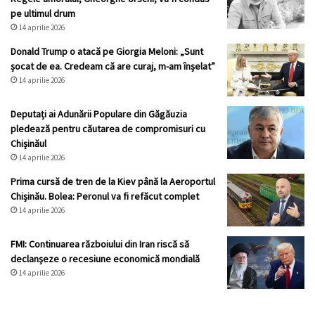
pe ultimul drum
14 aprilie 2026
Donald Trump o atacă pe Giorgia Meloni: „Sunt
șocat de ea. Credeam că are curaj, m-am înșelat”
14 aprilie 2026
Deputați ai Adunării Populare din Găgăuzia
pledează pentru căutarea de compromisuri cu
Chișinăul
14 aprilie 2026
Prima cursă de tren de la Kiev până la Aeroportul
Chișinău. Bolea: Peronul va fi refăcut complet
14 aprilie 2026
FMI: Continuarea războiului din Iran riscă să
declanșeze o recesiune economică mondială
14 aprilie 2026