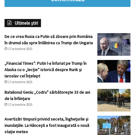
Ultimele știri
De ce vrea Rusia ca Putin să zboare prin România
în drumul său spre întâlnirea cu Trump din Ungaria
17 octombrie 2025
„Financial Times”: Putin l-a înfuriat pe Trump în
Alaska cu o „lecție” istorică despre Rurik și
Iaroslav cel Înțelept
17 octombrie 2025
Batalionul Geniu „Codru” sărbătorește 33 de ani
de la înființare
17 octombrie 2025
Avertizări timpurii privind seceta, înghețurile și
inundațiile. La Hâncești a fost inaugurată o nouă
stație meteo