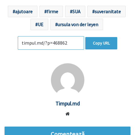
ajutoare
firme
SUA
suveranitate
UE
ursula von der leyen
Copy URL
Timpul.md
Website
Comentează