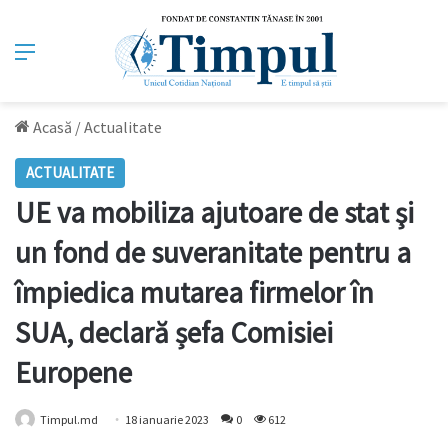
Meniu
Acasă
/
Actualitate
ACTUALITATE
UE va mobiliza ajutoare de stat şi
un fond de suveranitate pentru a
împiedica mutarea firmelor în
SUA, declară șefa Comisiei
Europene
Timpul.md
18 ianuarie 2023
0
612