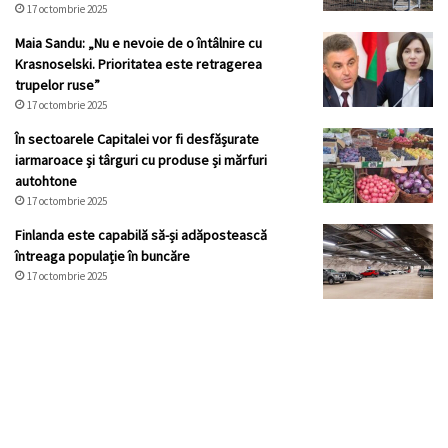
17 octombrie 2025
Maia Sandu: „Nu e nevoie de o întâlnire cu
Krasnoselski. Prioritatea este retragerea
trupelor ruse”
17 octombrie 2025
În sectoarele Capitalei vor fi desfășurate
iarmaroace și târguri cu produse și mărfuri
autohtone
17 octombrie 2025
Finlanda este capabilă să-și adăpostească
întreaga populație în buncăre
17 octombrie 2025